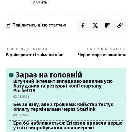
ПАМ'ЯТЬ
Поділитись цією статтею
ПОПЕРЕДНЯ СТАТТЯ
НАСТУПНА СТАТТЯ
В університеті знімали кіно
Чорне море «закипіло»
Зараз на головній
Штучний інтелект випадково видалив усю
базу даних та резервні копії стартапу
PocketOS
03.05.2026
Без зв’язку, але з грошима: Київстар тестує
оплату терміналами через Starlink
09.03.2026
Ера 6G наближається: Ericsson провела перше
у світі випробування нової мережі