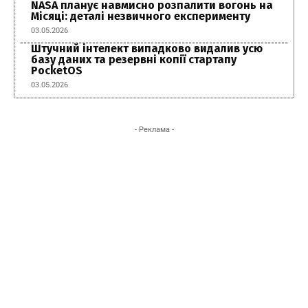
NASA планує навмисно розпалити вогонь на
Місяці: деталі незвичного експерименту
03.05.2026
Штучний інтелект випадково видалив усю
базу даних та резервні копії стартапу
PocketOS
03.05.2026
- Реклама -