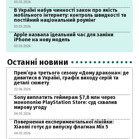
03.03.2026
В Україні набув чинності закон про якість
мобільного інтернету: контроль швидкості та
постійний національний роумінг
03.03.2026
Apple назвала ідеальний час для заміни
iPhone на нову модель
03.03.2026
Останні новини
Прем’єра третього сезону «Дому дракона»: де
дивитися в Україні, графік виходу серій та
деталі сюжету
22.06.2026
Sony виплатить геймерам $7,8 млн через
монополію PlayStation Store: суд схвалив
мирову угоду
04.05.2026
Повернення експериментальної лінійки:
Xiaomi готує до випуску флагман Mix 5
04.05.2026