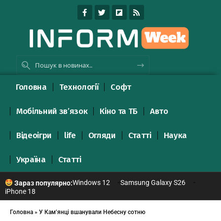
Головна
Технології
Софт
Мобільний зв’язок
Кіно та ТБ
Авто
Відеоігри
life
Огляди
Статті
Наука
Україна
Статті
Windows 12
Samsung Galaxy S26
Зараз популярно:
iPhone 18
Головна
»
У Кам’янці вшанували Небесну сотню