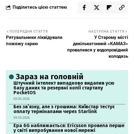
Поділитись цією статтею
ПОПЕРЕДНЯ СТАТТЯ
НАСТУПНА СТАТТЯ
Рятувальники ліквідували
У Старому місті
пожежу сараю
декількатонний «КАМАЗ»
провалився у водопровідний
колодязь
Зараз на головній
Штучний інтелект випадково видалив усю
базу даних та резервні копії стартапу
PocketOS
03.05.2026
Без зв’язку, але з грошима: Київстар тестує
оплату терміналами через Starlink
09.03.2026
Ера 6G наближається: Ericsson провела перше
у світі випробування нової мережі