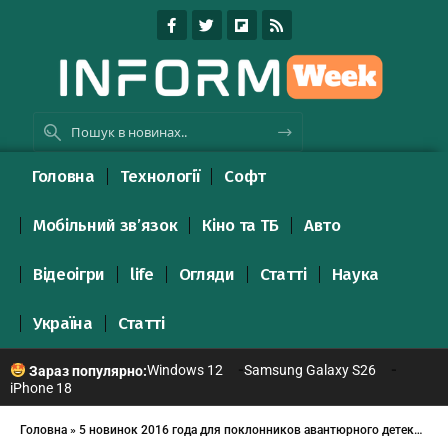
Головна
Технології
Софт
Мобільний зв’язок
Кіно та ТБ
Авто
Відеоігри
life
Огляди
Статті
Наука
Україна
Статті
Windows 12
Samsung Galaxy S26
Зараз популярно:
iPhone 18
Головна
»
5 новинок 2016 года для поклонников авантюрного детектива