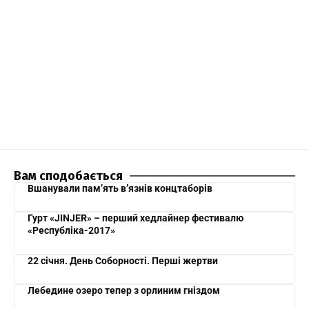
Вам сподобається
Вшанували пам’ять в’язнів концтаборів
Гурт «JINJER» – перший хедлайнер фестивалю
«Республіка-2017»
22 січня. День Соборності. Перші жертви
Лебедине озеро тепер з орлиним гніздом