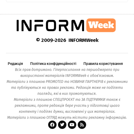
© 2009-2026 INFORMWeek
Редакція
Політика конфіденційності
Правила користування
Всіх прав дотримано. Гіперпосилання на першоджерело при
використанні матеріалів INFORMWeek є обов’язковим.
Матеріали з плашкою PROMOTED та НОВИНИ ПАРТНЕРІВ є рекламними
та публікуються на правах реклами. Редакція може не поділяти
погляди, які в них промотуються.
Матеріали з плашкою СПЕЦПРОЄКТ та ЗА ПІДТРИМКИ також є
рекламними, проте редакція бере участь у підготовці цього
контенту і поділяє думки, висловлені у цих матеріалах.
Матеріали з плашкою ОГЛЯД можуть містити рекламну інформацію.