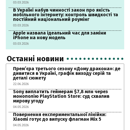
03.03.2026
В Україні набув чинності закон про якість
мобільного інтернету: контроль швидкості та
постійний національний роумінг
03.03.2026
Apple назвала ідеальний час для заміни
iPhone на нову модель
03.03.2026
Останні новини
Прем’єра третього сезону «Дому дракона»: де
дивитися в Україні, графік виходу серій та
деталі сюжету
22.06.2026
Sony виплатить геймерам $7,8 млн через
монополію PlayStation Store: суд схвалив
мирову угоду
04.05.2026
Повернення експериментальної лінійки:
Xiaomi готує до випуску флагман Mix 5
04.05.2026