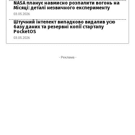
NASA планує навмисно розпалити вогонь на
Місяці: деталі незвичного експерименту
03.05.2026
Штучний інтелект випадково видалив усю
базу даних та резервні копії стартапу
PocketOS
03.05.2026
- Реклама -