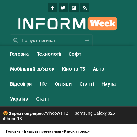
Головна
Технології
Софт
Мобільний зв’язок
Кіно та ТБ
Авто
Відеоігри
life
Огляди
Статті
Наука
Україна
Статті
Windows 12
Samsung Galaxy S26
Зараз популярно:
iPhone 18
Головна
»
Ігнатьєв презентував «Ранок у горах»