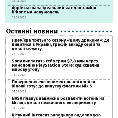
03.03.2026
Apple назвала ідеальний час для заміни
iPhone на нову модель
03.03.2026
Останні новини
Прем’єра третього сезону «Дому дракона»: де
дивитися в Україні, графік виходу серій та
деталі сюжету
22.06.2026
Sony виплатить геймерам $7,8 млн через
монополію PlayStation Store: суд схвалив
мирову угоду
04.05.2026
Повернення експериментальної лінійки:
Xiaomi готує до випуску флагман Mix 5
04.05.2026
NASA планує навмисно розпалити вогонь на
Місяці: деталі незвичного експерименту
03.05.2026
Штучний інтелект випадково видалив усю