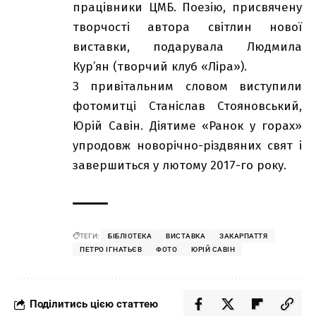
працівники ЦМБ. Поезію, присвячену
творчості автора світлин нової
виставки, подарувала Людмила
Кур’ян (творчий клуб «Ліра»).
З привітальним словом виступили
фотомитці Станіслав Стояновський,
Юрій Савін. Діятиме «Ранок у горах»
упродовж новорічно-різдвяних свят і
завершиться у лютому 2017-го року.
ТЕГИ:
БІБЛІОТЕКА
ВИСТАВКА
ЗАКАРПАТТЯ
ПЕТРО ІГНАТЬЄВ
ФОТО
ЮРІЙ САВІН
Поділитись цією статтею