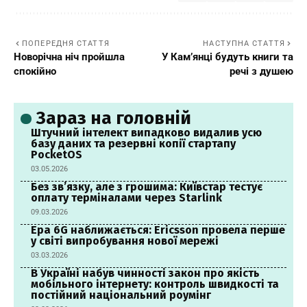
ПОПЕРЕДНЯ СТАТТЯ
НАСТУПНА СТАТТЯ
Новорічна ніч пройшла
У Кам’янці будуть книги та
спокійно
речі з душею
Зараз на головній
Штучний інтелект випадково видалив усю
базу даних та резервні копії стартапу
PocketOS
03.05.2026
Без зв’язку, але з грошима: Київстар тестує
оплату терміналами через Starlink
09.03.2026
Ера 6G наближається: Ericsson провела перше
у світі випробування нової мережі
03.03.2026
В Україні набув чинності закон про якість
мобільного інтернету: контроль швидкості та
постійний національний роумінг