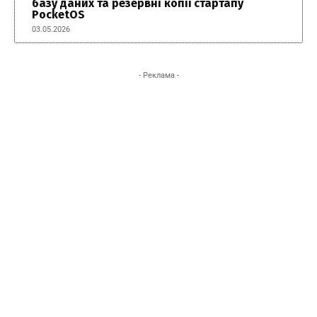
базу даних та резервні копії стартапу
PocketOS
03.05.2026
- Реклама -