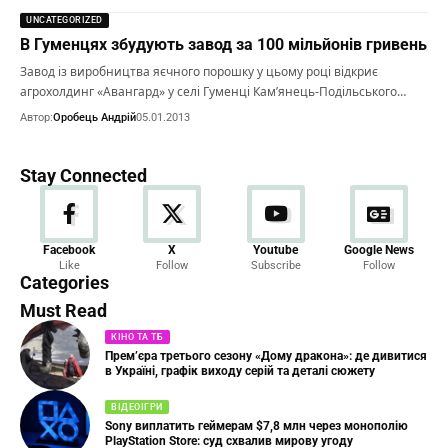
UNCATEGORIZED
В Гуменцях збудують завод за 100 мільйонів гривень
Завод із виробництва яєчного порошку у цьому році відкриє
агрохолдинг «Авангард» у селі Гуменці Кам’янець-Подільського…
Автор:
Оробець Андрій
05.01.2013
Stay Connected
Новини
Facebook
X
Youtube
Google News
Like
Follow
Subscribe
Follow
23 Articles
Categories
Must Read
КІНО ТА ТБ
Прем’єра третього сезону «Дому дракона»: де дивитися
в Україні, графік виходу серій та деталі сюжету
ВІДЕОІГРИ
Sony виплатить геймерам $7,8 млн через монополію
PlayStation Store: суд схвалив мирову угоду