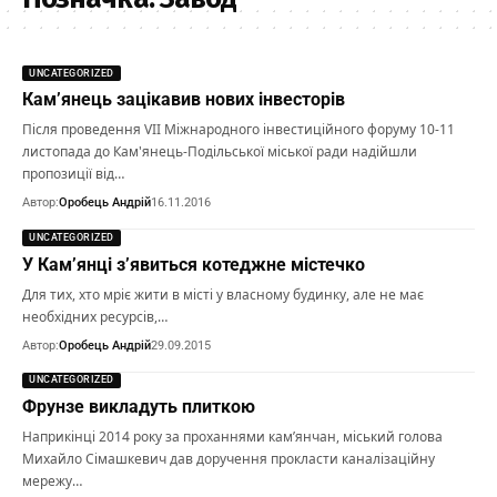
UNCATEGORIZED
Кам’янець зацікавив нових інвесторів
Після проведення VII Міжнародного інвестиційного форуму 10-11
листопада до Кам'янець-Подільської міської ради надійшли
пропозиції від…
Автор:
Оробець Андрій
16.11.2016
UNCATEGORIZED
У Кам’янці з’явиться котеджне містечко
Для тих, хто мріє жити в місті у власному будинку, але не має
необхідних ресурсів,…
Автор:
Оробець Андрій
29.09.2015
UNCATEGORIZED
Фрунзе викладуть плиткою
Наприкінці 2014 року за проханнями кам’янчан, міський голова
Михайло Сімашкевич дав доручення прокласти каналізаційну
мережу…