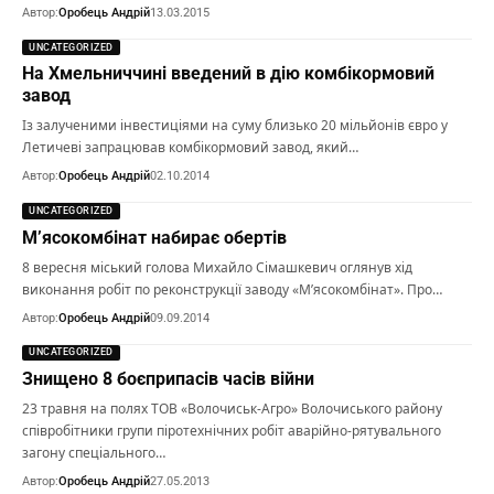
Автор:
Оробець Андрій
13.03.2015
UNCATEGORIZED
На Хмельниччині введений в дію комбікормовий
завод
Із залученими інвестиціями на суму близько 20 мільйонів євро у
Летичеві запрацював комбікормовий завод, який…
Автор:
Оробець Андрій
02.10.2014
UNCATEGORIZED
М’ясокомбінат набирає обертів
8 вересня міський голова Михайло Сімашкевич оглянув хід
виконання робіт по реконструкції заводу «М’ясокомбінат». Про…
Автор:
Оробець Андрій
09.09.2014
UNCATEGORIZED
Знищено 8 боєприпасів часів війни
23 травня на полях ТОВ «Волочиськ-Агро» Волочиського району
співробітники групи піротехнічних робіт аварійно-рятувального
загону спеціального…
Автор:
Оробець Андрій
27.05.2013