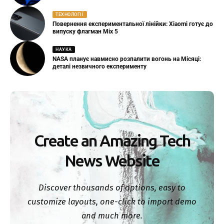
ТЕХНОЛОГІЇ
Повернення експериментальної лінійки: Xiaomi готує до
випуску флагман Mix 5
НАУКА
NASA планує навмисно розпалити вогонь на Місяці:
деталі незвичного експерименту
Create an Amazing Tech
News Website
Discover thousands of options, easy to
customize layouts, one-click to import demo
and much more.