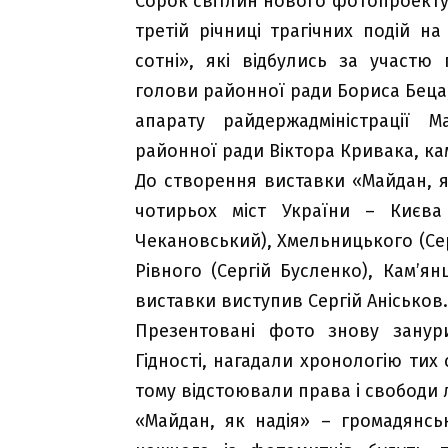
Сорок світлин нового фотопроекту
третій річниці трагічних подій н
сотні», які відбулись за участю 
голови районної ради Бориса Беца,
апарату райдержадміністрації М
районної ради Віктора Кривака, кам
До створення виставки «Майдан, я
чотирьох міст України – Києва 
Чекановський), Хмельницького (Серг
Рівного (Сергій Бусленко), Кам’ян
виставки виступив Сергій Аніськов.
Презентовані фото знову занури
Гідності, нагадали хронологію тих
тому відстоювали права і свободи 
«Майдан, як надія» – громадянсь