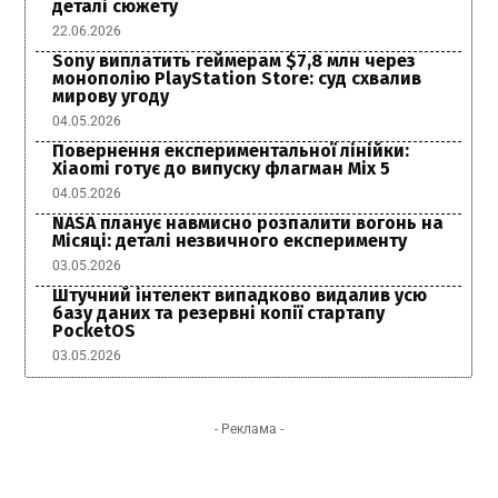
деталі сюжету
22.06.2026
Sony виплатить геймерам $7,8 млн через
монополію PlayStation Store: суд схвалив
мирову угоду
04.05.2026
Повернення експериментальної лінійки:
Xiaomi готує до випуску флагман Mix 5
04.05.2026
NASA планує навмисно розпалити вогонь на
Місяці: деталі незвичного експерименту
03.05.2026
Штучний інтелект випадково видалив усю
базу даних та резервні копії стартапу
PocketOS
03.05.2026
- Реклама -