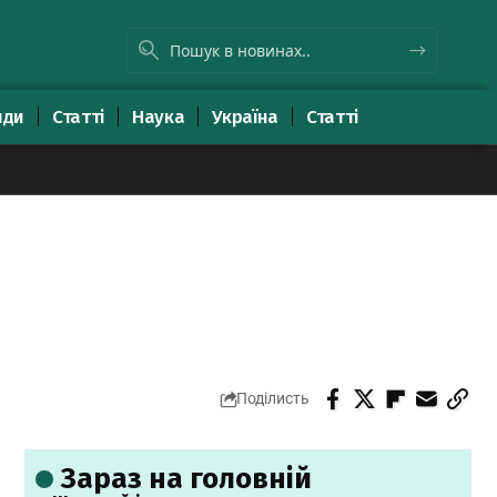
яди
Статті
Наука
Україна
Статті
8
Поділисть
Зараз на головній