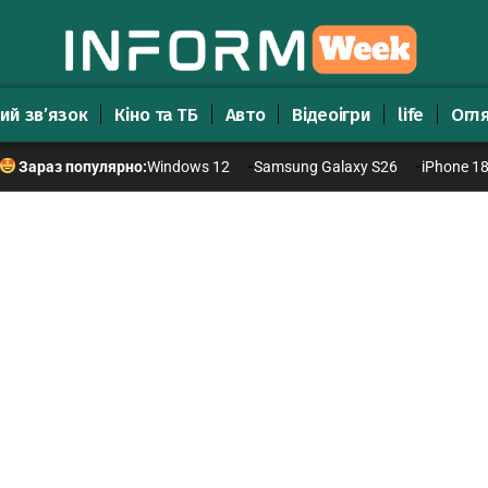
ий зв’язок
Кіно та ТБ
Авто
Відеоігри
life
Огл
Windows 12
Samsung Galaxy S26
iPhone 1
Зараз популярно: