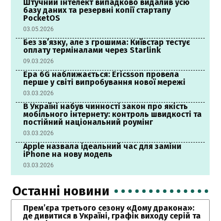
Штучний інтелект випадково видалив усю
базу даних та резервні копії стартапу
PocketOS
03.05.2026
Без зв’язку, але з грошима: Київстар тестує
оплату терміналами через Starlink
09.03.2026
Ера 6G наближається: Ericsson провела
перше у світі випробування нової мережі
03.03.2026
В Україні набув чинності закон про якість
мобільного інтернету: контроль швидкості та
постійний національний роумінг
03.03.2026
Apple назвала ідеальний час для заміни
iPhone на нову модель
03.03.2026
Останні новини
Прем’єра третього сезону «Дому дракона»:
де дивитися в Україні, графік виходу серій та