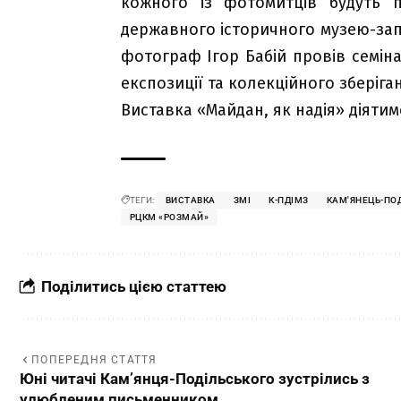
кожного із фотомитців будуть п
державного історичного музею-зап
фотограф Ігор Бабій провів семі
експозиції та колекційного зберіган
Виставка «Майдан, як надія» діяти
ТЕГИ:
ВИСТАВКА
ЗМІ
К-ПДІМЗ
КАМ'ЯНЕЦЬ-ПО
РЦКМ «РОЗМАЙ»
Поділитись цією статтею
ПОПЕРЕДНЯ СТАТТЯ
Юні читачі Кам’янця-Подільського зустрілись з
улюбленим письменником