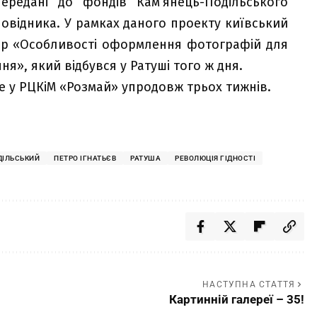
ередані до фондів Кам’янець-Подільського
овідника. У рамках даного проекту київський
нар «Особливості оформлення фотографій для
ня», який відбувся у Ратуші того ж дня.
ме у РЦКіМ «Розмай» упродовж трьох тижнів.
ДІЛЬСЬКИЙ
ПЕТРО ІГНАТЬЄВ
РАТУША
РЕВОЛЮЦІЯ ГІДНОСТІ
НАСТУПНА СТАТТЯ
Картинній галереї – 35!