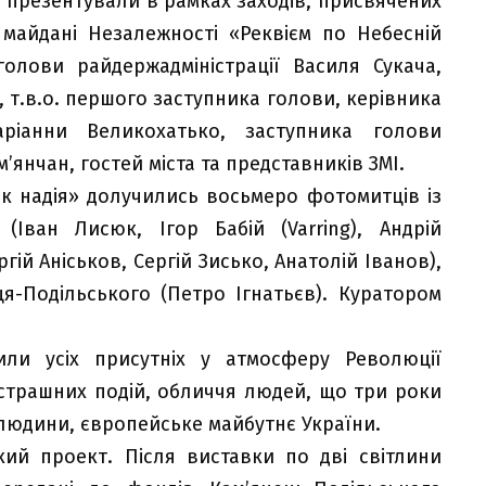
 презентували в рамках заходів, присвячених
а майдані Незалежності «Реквієм по Небесній
голови райдержадміністрації Василя Сукача,
 т.в.о. першого заступника голови, керівника
аріанни Великохатько, заступника голови
’янчан, гостей міста та представників ЗМІ.
к надія» долучились восьмеро фотомитців із
(Іван Лисюк, Ігор Бабій (Varring), Андрій
ій Аніськов, Сергій Зисько, Анатолій Іванов),
ця-Подільського (Петро Ігнатьєв). Куратором
ли усіх присутніх у атмосферу Революції
 страшних подій, обличчя людей, що три роки
людини, європейське майбутнє України.
кий проект. Після виставки по дві світлини