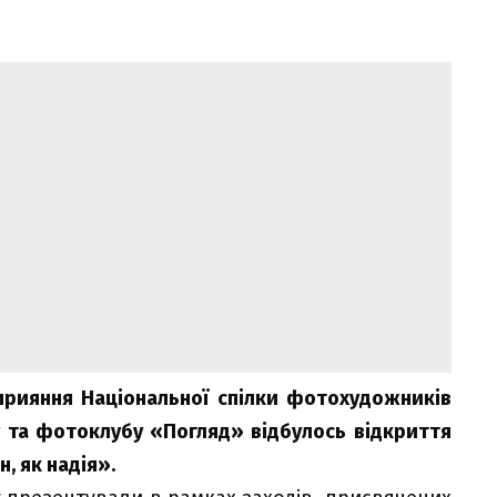
прияння Національної спілки фотохудожників
 та фотоклубу «Погляд» відбулось відкриття
 як надія».