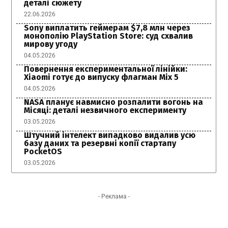
деталі сюжету
22.06.2026
Sony виплатить геймерам $7,8 млн через
монополію PlayStation Store: суд схвалив
мирову угоду
04.05.2026
Повернення експериментальної лінійки:
Xiaomi готує до випуску флагман Mix 5
04.05.2026
NASA планує навмисно розпалити вогонь на
Місяці: деталі незвичного експерименту
03.05.2026
Штучний інтелект випадково видалив усю
базу даних та резервні копії стартапу
PocketOS
03.05.2026
- Реклама -