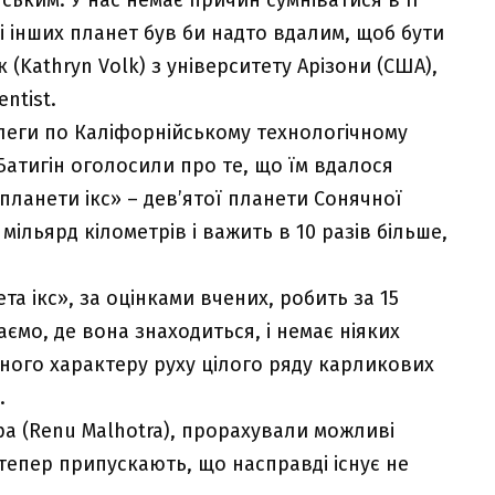
усі інших планет був би надто вдалим, щоб бути
 (Kathryn Volk) з університету Арізони (США),
ntist.
леги по Каліфорнійському технологічному
Батигін оголосили про те, що їм вдалося
ланети ікс» – дев’ятої планети Сонячної
 мільярд кілометрів і важить в 10 разів більше,
а ікс», за оцінками вчених, робить за 15
аємо, де вона знаходиться, і немає ніяких
вного характеру руху цілого ряду карликових
.
тра (Renu Malhotra), прорахували можливі
 тепер припускають, що насправді існує не