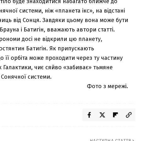
 тіло буде знаходитися набагато ближче до
ячної системи, ніж «планета ікс», на відстані
иць від Сонця. Завдяки цьому вона може бути
 Брауна і Батигін, вважають автори статті.
трономи досі не відкрили цю планету,
Костянтин Батигін. Як припускають
о її орбіта може проходити через ту частину
к Галактики, чиє сяйво «забиває» тьмяне
 Сонячної системи.
Фото з мережі.
НАСТУПНА СТАТТЯ