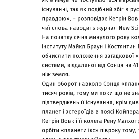
існуванні, так як подібний збіг в р
правдою», – розповідає Кетрін Вовк
чиї слова наводить журнал New Scie
На початку січня минулого року ко
інституту Майкл Браун і Костянтин 
обчислити положення загадкової «п
системи, віддаленої від Сонця на 41
ніж земля.
Один оборот навколо Сонця «планет
тисяч років, тому ми поки що не зн
підтверджень її існування, крім ди
планет і астероїдів в поясі Койпера
Кетрін Вовк і її колега Рену Малхо
орбіти «планети ікс» півроку тому,