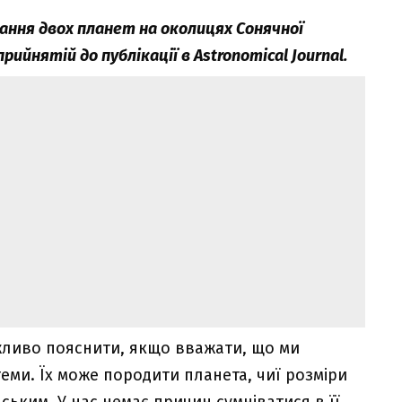
ання двох планет на околицях Сонячної
ийнятій до публікації в Astronomical Journal.
ожливо пояснити, якщо вважати, що ми
еми. Їх може породити планета, чиї розміри
ським. У нас немає причин сумніватися в її