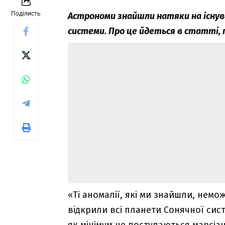
Поділисть
Астрономи знайшли натяки на існув
системи. Про це йдеться в статті, пр
«Ті аномалії, які ми знайшли, нем
відкрили всі планети Сонячної сист
як мінімум не поступаються марсіан