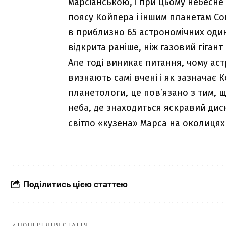
марсіанською, і при цьому небесне
поясу Койпера і іншим планетам Сон
в приблизно 65 астрономічних один
відкрита раніше, ніж газовий гігант
Але тоді виникає питання, чому ас
визнають самі вчені і як зазначає 
планетологи, це пов’язано з тим, щ
неба, де знаходиться яскравий дис
світло «кузена» Марса на околицях
Поділитись цією статтею
ПОПЕРЕДНЯ СТАТТЯ