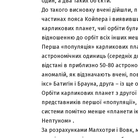
один, а два таких об’єкти.
До такого висновку вчені дійшли, п
частинах пояса Койпера і виявивши,
карликових планет, чиї орбіти бул
відношенню до орбіт всіх інших ме
Перша «популяція» карликових план
астрономічних одиниць (середніх ди
відстані в приблизно 50-80 астроно
аномалій, як відзначають вчені, по
ікс» Батигін і Брауна, друга – із 
Орбіти карликових планет з другої 
представників першої «популяції»,
системи помітно менше «планети ікс
Нептуном» .
За розрахунками Малхотри і Вовк, 