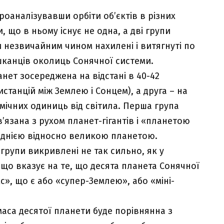
роаналізувавши орбіти об’єктів в різних
 що в ньому існує не одна, а дві групи
и незвичайним чином нахилені і витягнуті по
шканців околиць Сонячної системи.
ет зосереджена на відстані в 40-42
станцій між Землею і Сонцем), а друга – на
мічних одиниць від світила. Перша група
в’язана з рухом планет-гігантів і «планетою
ще однією відносно великою планетою.
групи викривлені не так сильно, як у
 що вказує на те, що десята планета Сонячної
», що є або «супер-Землею», або «міні-
маса десятої планети буде порівнянна з