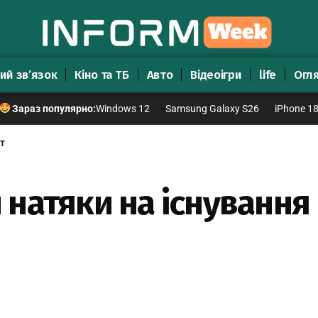
ий зв’язок
Кіно та ТБ
Авто
Відеоігри
life
Огл
Windows 12
Samsung Galaxy S26
iPhone 1
Зараз популярно:
т
натяки на існування