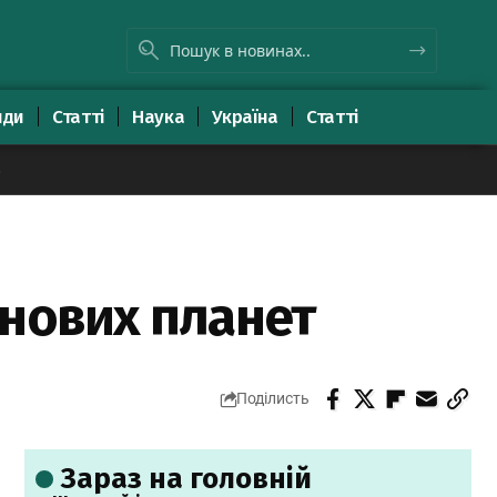
яди
Статті
Наука
Україна
Статті
8
 нових планет
Поділисть
Зараз на головній