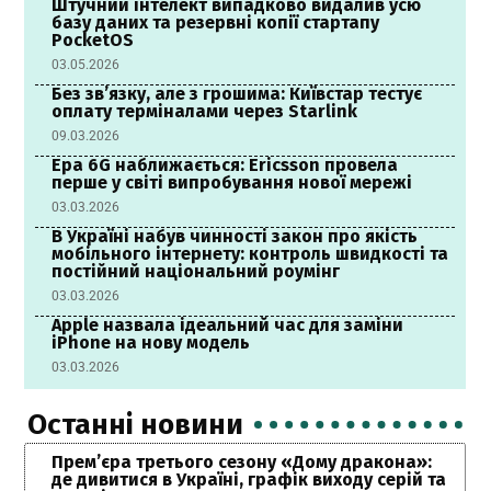
Штучний інтелект випадково видалив усю
базу даних та резервні копії стартапу
PocketOS
03.05.2026
Без зв’язку, але з грошима: Київстар тестує
оплату терміналами через Starlink
09.03.2026
Ера 6G наближається: Ericsson провела
перше у світі випробування нової мережі
03.03.2026
В Україні набув чинності закон про якість
мобільного інтернету: контроль швидкості та
постійний національний роумінг
03.03.2026
Apple назвала ідеальний час для заміни
iPhone на нову модель
03.03.2026
Останні новини
Прем’єра третього сезону «Дому дракона»:
де дивитися в Україні, графік виходу серій та