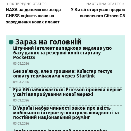
ПОПЕРЕДНЯ СТАТТЯ
НАСТУПНА СТАТТЯ
NASA за допомогою зонда
У Китаї стартував продаж
CHESS оцінить шанс на
оновленого Citroen C5
зародження нових планет
Зараз на головній
Штучний інтелект випадково видалив усю
базу даних та резервні копії стартапу
PocketOS
03.05.2026
Без зв’язку, але з грошима: Київстар тестує
оплату терміналами через Starlink
09.03.2026
Ера 6G наближається: Ericsson провела перше
у світі випробування нової мережі
03.03.2026
В Україні набув чинності закон про якість
мобільного інтернету: контроль швидкості та
постійний національний роумінг
03.03.2026