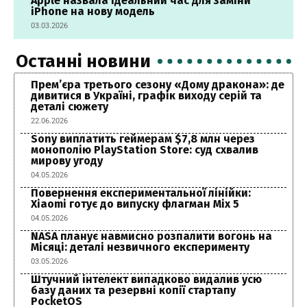
Apple назвала ідеальний час для заміни
iPhone на нову модель
03.03.2026
Останні новини
Прем’єра третього сезону «Дому дракона»: де
дивитися в Україні, графік виходу серій та
деталі сюжету
22.06.2026
Sony виплатить геймерам $7,8 млн через
монополію PlayStation Store: суд схвалив
мирову угоду
04.05.2026
Повернення експериментальної лінійки:
Xiaomi готує до випуску флагман Mix 5
04.05.2026
NASA планує навмисно розпалити вогонь на
Місяці: деталі незвичного експерименту
03.05.2026
Штучний інтелект випадково видалив усю
базу даних та резервні копії стартапу
PocketOS