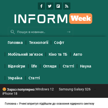
Головна
Технології
Софт
Мобільний зв’язок
Кіно та ТБ
Авто
Відеоігри
life
Огляди
Статті
Наука
Україна
Статті
Windows 12
Samsung Galaxy S26
Зараз популярно:
iPhone 18
Головна
»
Учені впритул підійшли до освоєння ядерного синтезу