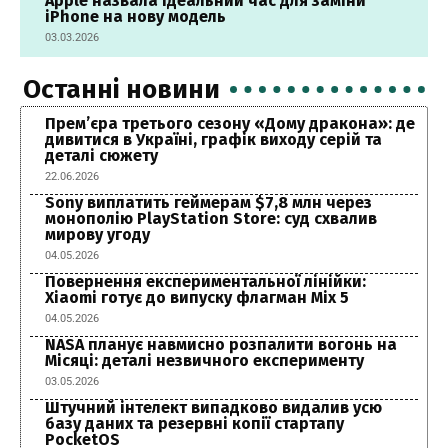
Apple назвала ідеальний час для заміни
iPhone на нову модель
03.03.2026
Останні новини
Прем’єра третього сезону «Дому дракона»: де
дивитися в Україні, графік виходу серій та
деталі сюжету
22.06.2026
Sony виплатить геймерам $7,8 млн через
монополію PlayStation Store: суд схвалив
мирову угоду
04.05.2026
Повернення експериментальної лінійки:
Xiaomi готує до випуску флагман Mix 5
04.05.2026
NASA планує навмисно розпалити вогонь на
Місяці: деталі незвичного експерименту
03.05.2026
Штучний інтелект випадково видалив усю
базу даних та резервні копії стартапу
PocketOS