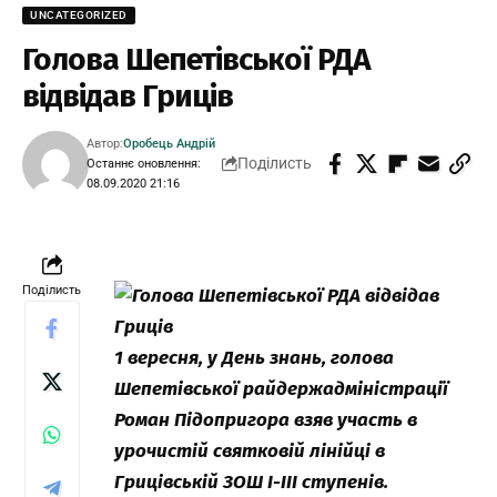
UNCATEGORIZED
Голова Шепетівської РДА
відвідав Гриців
Автор:
Оробець Андрій
Поділисть
Останнє оновлення:
08.09.2020 21:16
Поділисть
1 вересня, у День знань, голова
Шепетівської райдержадміністрації
Роман Підопригора взяв участь в
урочистій святковій лінійці в
Грицівській ЗОШ І-ІІІ ступенів.