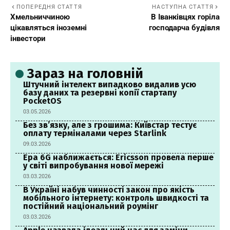
ПОПЕРЕДНЯ СТАТТЯ
НАСТУПНА СТАТТЯ
Хмельниччиною
В Іванківцях горіла
цікавляться іноземні
господарча будівля
інвестори
Зараз на головній
Штучний інтелект випадково видалив усю
базу даних та резервні копії стартапу
PocketOS
03.05.2026
Без зв’язку, але з грошима: Київстар тестує
оплату терміналами через Starlink
09.03.2026
Ера 6G наближається: Ericsson провела перше
у світі випробування нової мережі
03.03.2026
В Україні набув чинності закон про якість
мобільного інтернету: контроль швидкості та
постійний національний роумінг
03.03.2026