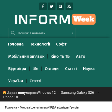
Головна
Технології
Софт
Мобільний зв’язок
Кіно та ТБ
Авто
Відеоігри
life
Огляди
Статті
Наука
Україна
Статті
Windows 12
Samsung Galaxy S26
Зараз популярно:
iPhone 18
Головна
»
Голова Шепетівської РДА відвідав Гриців