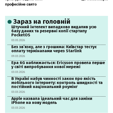
професійне свято
Зараз на головній
Штучний інтелект випадково видалив усю
базу даних та резервні копії стартапу
PocketOS
03.05.2026
Без зв’язку, але з грошима: Київстар тестує
оплату терміналами через Starlink
09.03.2026
Ера 6G наближається: Ericsson провела перше
у світі випробування нової мережі
03.03.2026
В Україні набув чинності закон про якість
мобільного інтернету: контроль швидкості та
постійний національний роумінг
03.03.2026
Apple назвала ідеальний час для заміни
iPhone на нову модель
03.03.2026