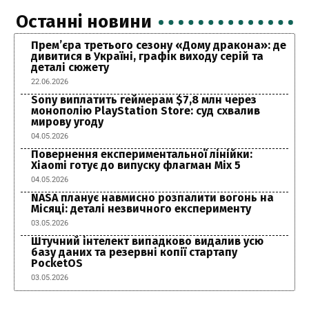
Останні новини
Прем’єра третього сезону «Дому дракона»: де
дивитися в Україні, графік виходу серій та
деталі сюжету
22.06.2026
Sony виплатить геймерам $7,8 млн через
монополію PlayStation Store: суд схвалив
мирову угоду
04.05.2026
Повернення експериментальної лінійки:
Xiaomi готує до випуску флагман Mix 5
04.05.2026
NASA планує навмисно розпалити вогонь на
Місяці: деталі незвичного експерименту
03.05.2026
Штучний інтелект випадково видалив усю
базу даних та резервні копії стартапу
PocketOS
03.05.2026