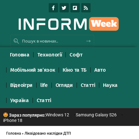
Головна
Технології
Софт
Мобільний зв’язок
Кіно та ТБ
Авто
Відеоігри
life
Огляди
Статті
Наука
Україна
Статті
Windows 12
Samsung Galaxy S26
Зараз популярно:
iPhone 18
Головна
»
Ліквідовано наслідки ДТП