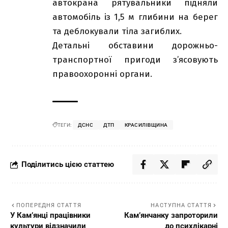
автокрана рятувальники підняли
автомобіль із 1,5 м глибини на берег
та деблокували тіла загиблих.
Детальні обставини дорожньо-
транспортної пригоди з’ясовують
правоохоронні органи.
ТЕГИ:
ДСНС
ДТП
КРАСИЛІВЩИНА
Поділитись цією статтею
ПОПЕРЕДНЯ СТАТТЯ
НАСТУПНА СТАТТЯ
У Кам’янці працівники
Кам’янчанку запроторили
культури відзначили
до психлікарні