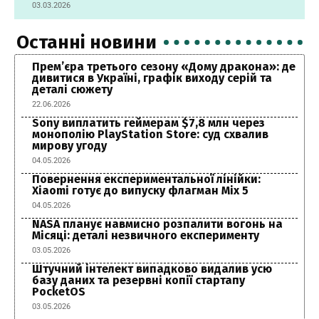
03.03.2026
Останні новини
Прем’єра третього сезону «Дому дракона»: де
дивитися в Україні, графік виходу серій та
деталі сюжету
22.06.2026
Sony виплатить геймерам $7,8 млн через
монополію PlayStation Store: суд схвалив
мирову угоду
04.05.2026
Повернення експериментальної лінійки:
Xiaomi готує до випуску флагман Mix 5
04.05.2026
NASA планує навмисно розпалити вогонь на
Місяці: деталі незвичного експерименту
03.05.2026
Штучний інтелект випадково видалив усю
базу даних та резервні копії стартапу
PocketOS
03.05.2026