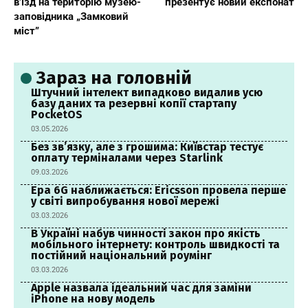
в’їзд на територію музею-
презентує новий експонат
заповідника „Замковий
міст”
Зараз на головній
Штучний інтелект випадково видалив усю
базу даних та резервні копії стартапу
PocketOS
03.05.2026
Без зв’язку, але з грошима: Київстар тестує
оплату терміналами через Starlink
09.03.2026
Ера 6G наближається: Ericsson провела перше
у світі випробування нової мережі
03.03.2026
В Україні набув чинності закон про якість
мобільного інтернету: контроль швидкості та
постійний національний роумінг
03.03.2026
Apple назвала ідеальний час для заміни
iPhone на нову модель