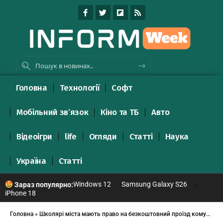
Головна
Технології
Софт
Мобільний зв’язок
Кіно та ТБ
Авто
Відеоігри
life
Огляди
Статті
Наука
Україна
Статті
Windows 12
Samsung Galaxy S26
Зараз популярно:
iPhone 18
Головна
»
Школярі міста мають право на безкоштовний проїзд комунальним транспортом