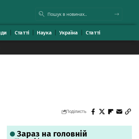
яди
Статті
Наука
Україна
Статті
8
Поділисть
Зараз на головній