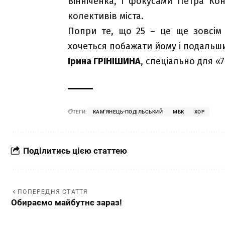
Вінніченка, і фокусами Петра Ко
колективів міста.
Попри те, що 25 – це ще зовсім 
хочеться побажати йому і подальши
Ірина ГРІНІШИНА
, спеціально для «7
ТЕГИ:
КАМ'ЯНЕЦЬ-ПОДІЛЬСЬКИЙ
МБК
ХОР
Поділитись цією статтею
ПОПЕРЕДНЯ СТАТТЯ
Обираємо майбутнє зараз!