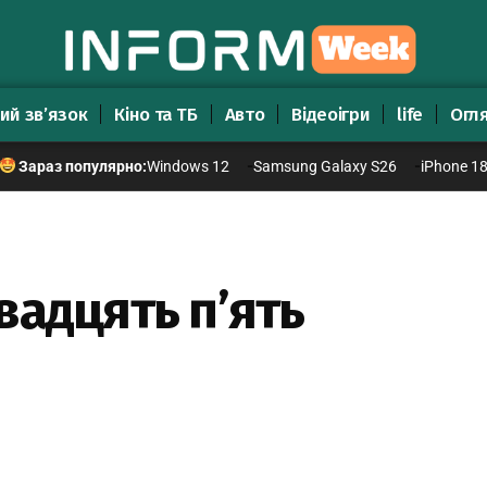
ий зв’язок
Кіно та ТБ
Авто
Відеоігри
life
Огл
Windows 12
Samsung Galaxy S26
iPhone 1
Зараз популярно:
вадцять п’ять