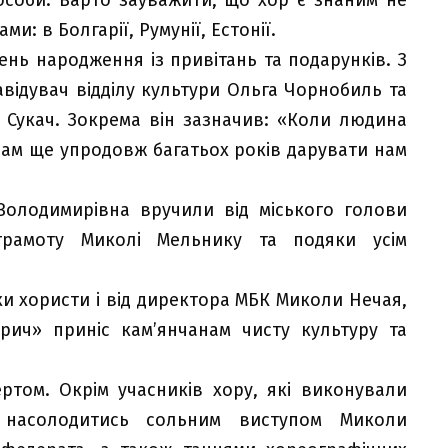
ми: в Болгарії, Румунії, Естонії.
День народження із привітань та подарунків. З
відувач відділу культури Ольга Чорнобиль та
 Сукач. Зокрема він зазначив: «Коли людина
вам ще упродовж багатьох років дарувати нам
Володимирівна вручили від міського голови
грамоту Миколі Мельнику та подяки усім
и хористи і від директора МБК Миколи Нечая,
рич» приніс кам’янчанам чисту культуру та
том. Окрім учасників хору, які виконували
 насолодитись сольним виступом Миколи