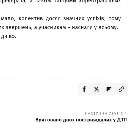
нфедерата, а також танцями хореографічних
мало, колектив досяг значних успіхів, тому
х звершень, а учасникам – наснаги у всьому.
 днів».
НАСТУПНА СТАТТЯ
Врятовано двох постраждалих у ДТП