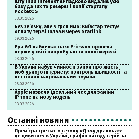
Штучний інтелект випадково видалив усю
базу даних та резервні копії стартапу
PocketOS
03.05.2026
Без зв’язку, але з грошима: Київстар тестує
оплату терміналами через Starlink
09.03.2026
Ера 6G наближається: Ericsson провела
перше у світі випробування нової мережі
03.03.2026
В Україні набув чинності закон про якість
мобільного інтернету: контроль швидкості та
постійний національний роумінг
03.03.2026
Apple назвала ідеальний час для заміни
iPhone на нову модель
03.03.2026
Останні новини
Прем’єра третього сезону «Дому дракона»:
де дивитися в Україні, графік виходу серій та