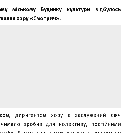
ому міському Будинку культури відбулось
нування хору «Смотрич».
иком, диригентом хору є заслужений діяч
чимало зробив для колективу, постійними
особи. Варто зауважити, що хор є знаним не