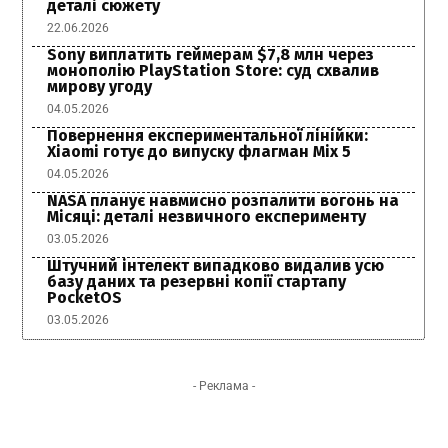
деталі сюжету
22.06.2026
Sony виплатить геймерам $7,8 млн через
монополію PlayStation Store: суд схвалив
мирову угоду
04.05.2026
Повернення експериментальної лінійки:
Xiaomi готує до випуску флагман Mix 5
04.05.2026
NASA планує навмисно розпалити вогонь на
Місяці: деталі незвичного експерименту
03.05.2026
Штучний інтелект випадково видалив усю
базу даних та резервні копії стартапу
PocketOS
03.05.2026
- Реклама -