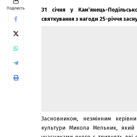
Поділисть
31 січня у Кам’янець-Подільськ
святкування з нагоди 25-річчя зас
Засновником, незмінним керівн
культури Микола Мельник, який 
учасниками якого є тридцять дві 