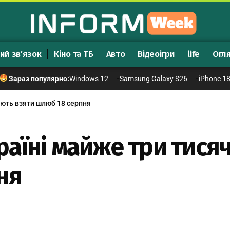
ий зв’язок
Кіно та ТБ
Авто
Відеоігри
life
Огл
Windows 12
Samsung Galaxy S26
iPhone 1
Зараз популярно:
нують взяти шлюб 18 серпня
країні майже три тися
ня