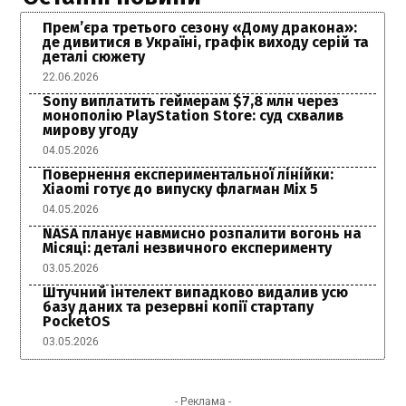
Прем’єра третього сезону «Дому дракона»:
де дивитися в Україні, графік виходу серій та
деталі сюжету
22.06.2026
Sony виплатить геймерам $7,8 млн через
монополію PlayStation Store: суд схвалив
мирову угоду
04.05.2026
Повернення експериментальної лінійки:
Xiaomi готує до випуску флагман Mix 5
04.05.2026
NASA планує навмисно розпалити вогонь на
Місяці: деталі незвичного експерименту
03.05.2026
Штучний інтелект випадково видалив усю
базу даних та резервні копії стартапу
PocketOS
03.05.2026
- Реклама -