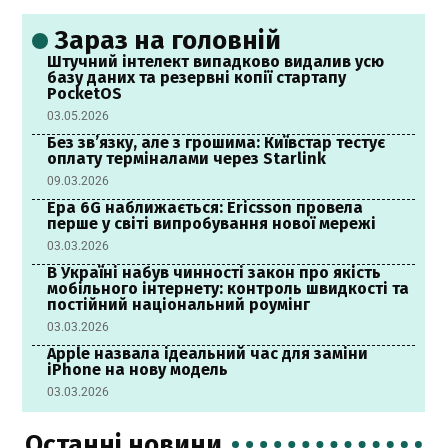
Зараз на головній
Штучний інтелект випадково видалив усю
базу даних та резервні копії стартапу
PocketOS
03.05.2026
Без зв’язку, але з грошима: Київстар тестує
оплату терміналами через Starlink
09.03.2026
Ера 6G наближається: Ericsson провела
перше у світі випробування нової мережі
03.03.2026
В Україні набув чинності закон про якість
мобільного інтернету: контроль швидкості та
постійний національний роумінг
03.03.2026
Apple назвала ідеальний час для заміни
iPhone на нову модель
03.03.2026
Останні новини