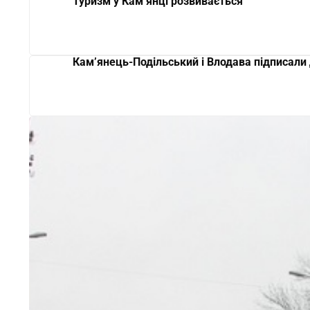
Туризм у Кам’янці розвивається
Кам’янець-Подільський і Влодава підписали