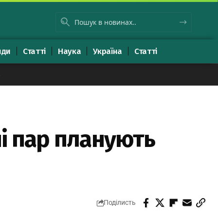
яди
Статті
Наука
Україна
Статті
8
чі пар планують
Поділисть