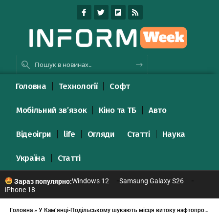
Головна
Технології
Софт
Мобільний зв’язок
Кіно та ТБ
Авто
Відеоігри
life
Огляди
Статті
Наука
Україна
Статті
Windows 12
Samsung Galaxy S26
Зараз популярно:
iPhone 18
Головна
»
У Кам’янці-Подільському шукають місця витоку нафтопродуктів та облаштовують озеро