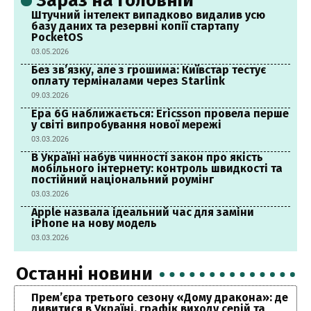
Зараз на головній
Штучний інтелект випадково видалив усю
базу даних та резервні копії стартапу
PocketOS
03.05.2026
Без зв’язку, але з грошима: Київстар тестує
оплату терміналами через Starlink
09.03.2026
Ера 6G наближається: Ericsson провела перше
у світі випробування нової мережі
03.03.2026
В Україні набув чинності закон про якість
мобільного інтернету: контроль швидкості та
постійний національний роумінг
03.03.2026
Apple назвала ідеальний час для заміни
iPhone на нову модель
03.03.2026
Останні новини
Прем’єра третього сезону «Дому дракона»: де
дивитися в Україні, графік виходу серій та