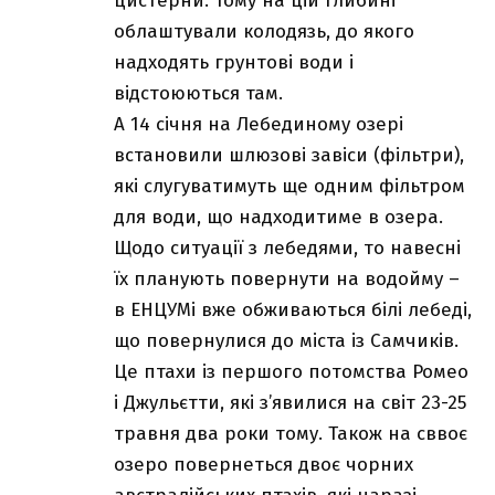
цистерни. Тому на цій глибині
облаштували колодязь, до якого
надходять грунтові води і
відстоюються там.
А 14 січня на Лебединому озері
встановили шлюзові завіси (фільтри),
які слугуватимуть ще одним фільтром
для води, що надходитиме в озера.
Щодо ситуації з лебедями, то навесні
їх планують повернути на водойму –
в ЕНЦУМі вже обживаються білі лебеді,
що повернулися до міста із Самчиків.
Це птахи із першого потомства Ромео
і Джульєтти, які з’явилися на світ 23-25
травня два роки тому. Також на сввоє
озеро повернеться двоє чорних