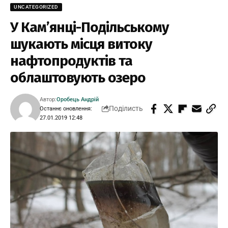
UNCATEGORIZED
У Кам’янці-Подільському
шукають місця витоку
нафтопродуктів та
облаштовують озеро
Автор:
Оробець Андрій
Поділисть
Останнє оновлення:
27.01.2019 12:48