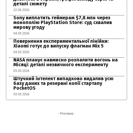
деталі сюжету
22.06.2026
Sony виплатить геймерам $7,8 млн через
монополію PlayStation Store: суд схвалив
мирову угоду
04.05.2026
Повернення експериментальної лінійки:
Xiaomi готує до випуску флагман Mix 5
04.05.2026
NASA планує навмисно розпалити вогонь на
Місяці: деталі незвичного експерименту
03.05.2026
Штучний інтелект випадково видалив усю
базу даних та резервні копії стартапу
PocketOS
03.05.2026
- Реклама -