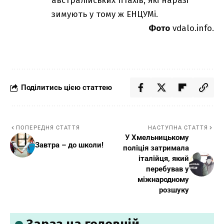
австралійських птахів, які наразі
зимують у тому ж ЕНЦУМі.
Фото
vdalo.info.
Поділитись цією статтею
ПОПЕРЕДНЯ СТАТТЯ
НАСТУПНА СТАТТЯ
У Хмельницькому
Завтра – до школи!
поліція затримала
італійця, який
перебував у
міжнародному
розшуку