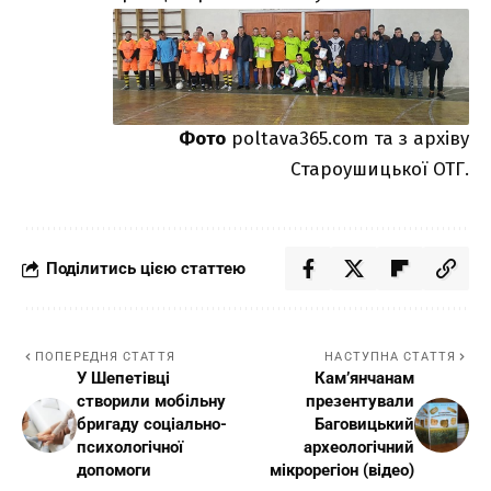
Фото
poltava365.com та з архіву
Староушицької ОТГ.
Поділитись цією статтею
ПОПЕРЕДНЯ СТАТТЯ
НАСТУПНА СТАТТЯ
У Шепетівці
Кам’янчанам
створили мобільну
презентували
бригаду соціально-
Баговицький
психологічної
археологічний
допомоги
мікрорегіон (відео)