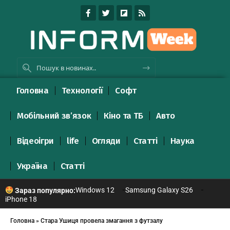
Головна
Технології
Софт
Мобільний зв’язок
Кіно та ТБ
Авто
Відеоігри
life
Огляди
Статті
Наука
Україна
Статті
Windows 12
Samsung Galaxy S26
Зараз популярно:
iPhone 18
Головна
»
Стара Ушиця провела змагання з футзалу