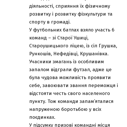
діяльності, сприяння їх фізичному
розвитку і розвитку фізкультури та
спорту в громаді.
У футбольних батлах взяло участь 6
команд – зі Старої Ушиці,
Староушицького ліцею, із сіл Грушка,
Рункошів, Нефедівці, Крушанівка.
Учасники змагань із особливим
запалом відграли футзал, адже це
була чудова можливість проявити
себе, завоювати звання переможця і
відстояти честь свого населеного
пункту. Тож команди запам’яталися
напруженою боротьбою у всіх
поєдинках.
У підсумку призові командні місця