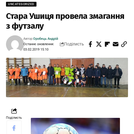
UNCATEGORIZED
Стара Ушиця провела змагання
з футзалу
Автор:
Оробець Андрій
Поділисть
Останнє оновлення:
03.02.2019 15:10
Поділисть