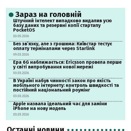
Зараз на головній
Штучний інтелект випадково видалив усю
базу даних та резервні копії стартапу
PocketOS
03.05.2026
Без зв’язку, але з грошима: Київстар тестує
оплату терміналами через Starlink
09.03.2026
Ера 6G наближається: Ericsson провела перше
у світі випробування нової мережі
03.03.2026
В Україні набув чинності закон про якість
мобільного інтернету: контроль швидкості та
постійний національний роумінг
03.03.2026
Apple назвала ідеальний час для заміни
iPhone на нову модель
03.03.2026
Останні новини