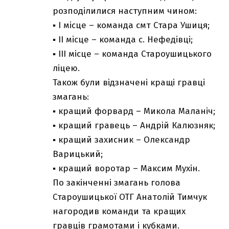
розподілилися наступним чином:
▪ І місце – команда смт Стара Ушиця;
▪ ІІ місце – команда с. Нефедівці;
▪ ІІІ місце – команда Староушицького
ліцею.
Також були відзначені кращі гравці
змагань:
▪ кращий форвард – Микола Маланіч;
▪ кращий гравець – Андрій Калюзняк;
▪ кращий захисник – Олександр
Варицький;
▪ кращий воротар – Максим Мухін.
По закінченні змагань голова
Староушицької ОТГ Анатолій Тимчук
нагородив команди та кращих
гравців грамотами і кубками.