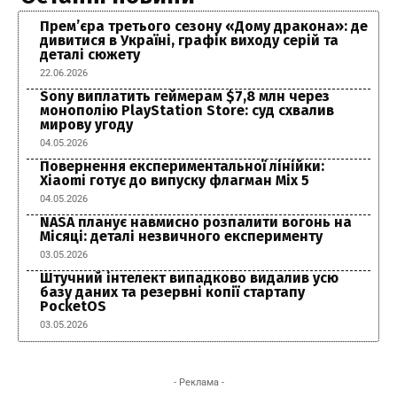
Прем’єра третього сезону «Дому дракона»: де
дивитися в Україні, графік виходу серій та
деталі сюжету
22.06.2026
Sony виплатить геймерам $7,8 млн через
монополію PlayStation Store: суд схвалив
мирову угоду
04.05.2026
Повернення експериментальної лінійки:
Xiaomi готує до випуску флагман Mix 5
04.05.2026
NASA планує навмисно розпалити вогонь на
Місяці: деталі незвичного експерименту
03.05.2026
Штучний інтелект випадково видалив усю
базу даних та резервні копії стартапу
PocketOS
03.05.2026
- Реклама -