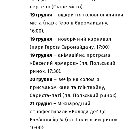
вертеп» (Старе місто).
19 грудня
– відкриття головної ялинки
міста (парк Героїв Євромайдану,
16:00).
19 грудня
– новорічний карнавал
(парк Героїв Євромайдану, 17:00).
19 грудня
– анімаційна програма
«Веселий ярмарок» (пл. Польський
ринок, 17:30).
20 грудня
– вечір на соломі з
присмаком кави та глінтвейну,
бариста-паті (пл. Польський ринок).
21 грудня
– Міжнародний
етнофестиваль «Коляда де? До
Кам’янця іде!» (пл. Польський ринок,
10:00):