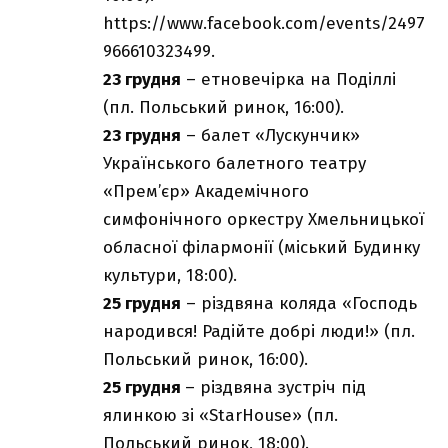
https://www.facebook.com/events/2497
966610323499
.
23 грудня
– етновечірка на Поділлі
(пл. Польський ринок, 16:00).
23 грудня
– балет «Лускунчик»
Українського балетного театру
«Прем’єр» Академічного
симфонічного оркестру Хмельницької
обласної філармонії (міський Будинку
культури, 18:00).
25 грудня
– різдвяна коляда «Господь
народився! Радійте добрі люди!» (пл.
Польський ринок, 16:00).
25 грудня
– різдвяна зустріч під
ялинкою зі «StarHouse» (пл.
Польський ринок, 18:00).