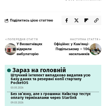
Поділитись цією статтею
ПОПЕРЕДНЯ СТАТТЯ
НАСТУПНА СТАТТЯ
У Вихватнівцях
Офіційно: у Кам’янці-
відкрили
Подільському – 106
амбулаторію
насильників
Зараз на головній
Штучний інтелект випадково видалив усю
базу даних та резервні копії стартапу
PocketOS
03.05.2026
Без зв’язку, але з грошима: Київстар тестує
оплату терміналами через Starlink
09.03.2026