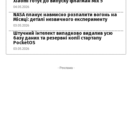
Xiaomi готує до випуску флагман Mix 5
04.05.2026
NASA планує навмисно розпалити вогонь на
Місяці: деталі незвичного експерименту
03.05.2026
Штучний інтелект випадково видалив усю
базу даних та резервні копії стартапу
PocketOS
03.05.2026
- Реклама -