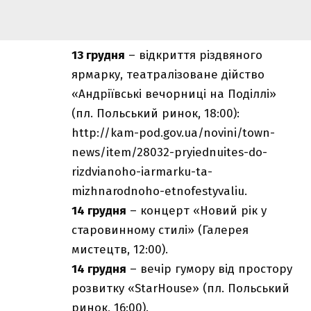
13 грудня
– відкриття різдвяного
ярмарку, театралізоване дійство
«Андріївські вечорниці на Поділлі»
(пл. Польський ринок, 18:00):
http://kam-pod.gov.ua/novini/town-
news/item/28032-pryiednuites-do-
rizdvianoho-iarmarku-ta-
mizhnarodnoho-etnofestyvaliu
.
14 грудня
– концерт «Новий рік у
старовинному стилі» (Галерея
мистецтв, 12:00).
14 грудня
– вечір гумору від простору
розвитку «StarHouse» (пл. Польський
ринок, 16:00).