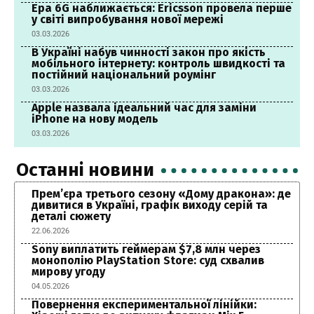
Ера 6G наближається: Ericsson провела перше
у світі випробування нової мережі
03.03.2026
В Україні набув чинності закон про якість
мобільного інтернету: контроль швидкості та
постійний національний роумінг
03.03.2026
Apple назвала ідеальний час для заміни
iPhone на нову модель
03.03.2026
Останні новини
Прем’єра третього сезону «Дому дракона»: де
дивитися в Україні, графік виходу серій та
деталі сюжету
22.06.2026
Sony виплатить геймерам $7,8 млн через
монополію PlayStation Store: суд схвалив
мирову угоду
04.05.2026
Повернення експериментальної лінійки: