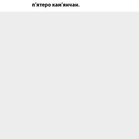
п’ятеро кам’янчан.