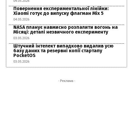
04.05.2026
Повернення експериментальної лінійки:
Xiaomi готує до випуску флагман Mix 5
04.05.2026
NASA планує навмисно розпалити вогонь на
Місяці: деталі незвичного експерименту
03.05.2026
Штучний інтелект випадково видалив усю
базу даних та резервні копії стартапу
PocketOS
03.05.2026
- Реклама -