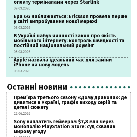
оплату терміналами через Starlink
09.03.2026
Ера 6G наближається: Ericsson провела перше
у світі випробування нової мережі
03.03.2026
В Україні набув чинності закон про якість
мобільного інтернету: контроль швидкості та
постійний національний роумінг
03.03.2026
Apple назвала ідеальний час для заміни
iPhone на нову модель
03.03.2026
Останні новини
Прем’єра третього сезону «Дому дракона»: де
дивитися в Україні, графік виходу серій та
деталі сюжету
22.06.2026
Sony виплатить геймерам $7,8 млн через
монополію PlayStation Store: суд схвалив
мирову угоду