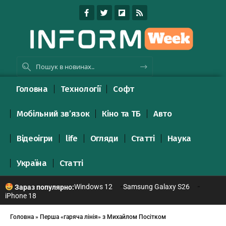
Головна
Технології
Софт
Мобільний зв’язок
Кіно та ТБ
Авто
Відеоігри
life
Огляди
Статті
Наука
Україна
Статті
Windows 12
Samsung Galaxy S26
Зараз популярно:
iPhone 18
Головна
»
Перша «гаряча лінія» з Михайлом Посітком