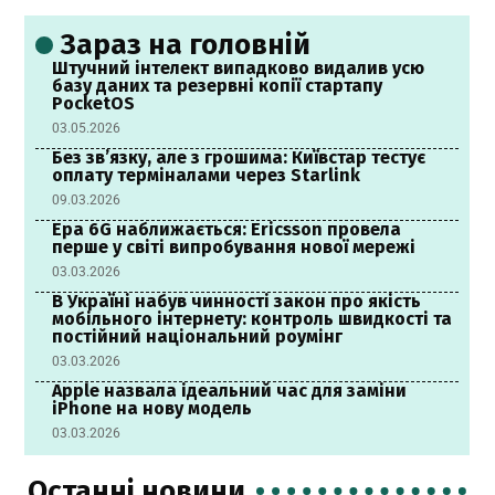
Зараз на головній
Штучний інтелект випадково видалив усю
базу даних та резервні копії стартапу
PocketOS
03.05.2026
Без зв’язку, але з грошима: Київстар тестує
оплату терміналами через Starlink
09.03.2026
Ера 6G наближається: Ericsson провела
перше у світі випробування нової мережі
03.03.2026
В Україні набув чинності закон про якість
мобільного інтернету: контроль швидкості та
постійний національний роумінг
03.03.2026
Apple назвала ідеальний час для заміни
iPhone на нову модель
03.03.2026
Останні новини