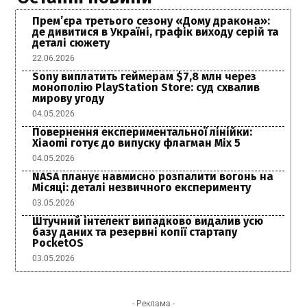
Прем’єра третього сезону «Дому дракона»:
де дивитися в Україні, графік виходу серій та
деталі сюжету
22.06.2026
Sony виплатить геймерам $7,8 млн через
монополію PlayStation Store: суд схвалив
мирову угоду
04.05.2026
Повернення експериментальної лінійки:
Xiaomi готує до випуску флагман Mix 5
04.05.2026
NASA планує навмисно розпалити вогонь на
Місяці: деталі незвичного експерименту
03.05.2026
Штучний інтелект випадково видалив усю
базу даних та резервні копії стартапу
PocketOS
03.05.2026
- Реклама -