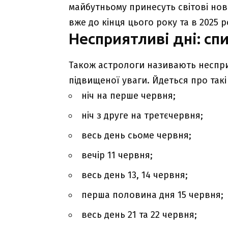
майбутньому принесуть світові нови
вже до кінця цього року та в 2025 р
Несприятливі дні: сп
Також астрологи називають несприя
підвищеної уваги. Йдеться про такі 
ніч на перше червня;
ніч з друге на третєчервня;
весь день сьоме червня;
вечір 11 червня;
весь день 13, 14 червня;
перша половина дня 15 червня;
весь день 21 та 22 червня;