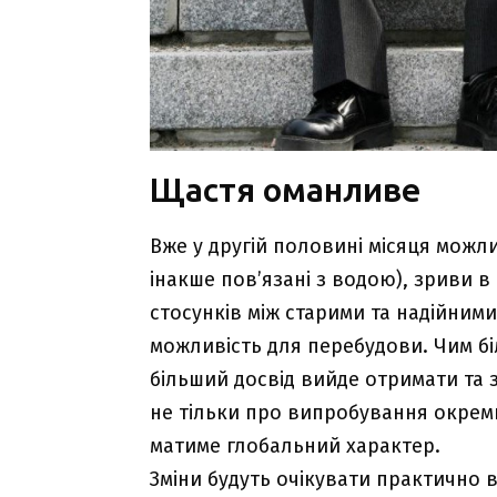
Щастя оманливе
Вже у другій половині місяця можли
інакше пов’язані з водою), зриви в
стосунків між старими та надійним
можливість для перебудови. Чим бі
більший досвід вийде отримати та 
не тільки про випробування окреми
матиме глобальний характер.
Зміни будуть очікувати практично вс