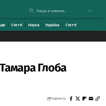
яди
Статті
Наука
Україна
Статті
8
: Тамара Глоба
Поділисть