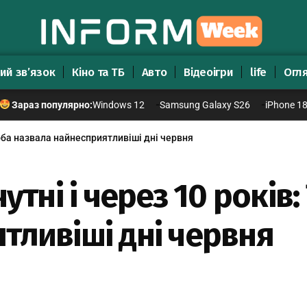
ий зв’язок
Кіно та ТБ
Авто
Відеоігри
life
Огл
Windows 12
Samsung Galaxy S26
iPhone 1
Зараз популярно:
лоба назвала найнесприятливіші дні червня
утні і через 10 років
тливіші дні червня