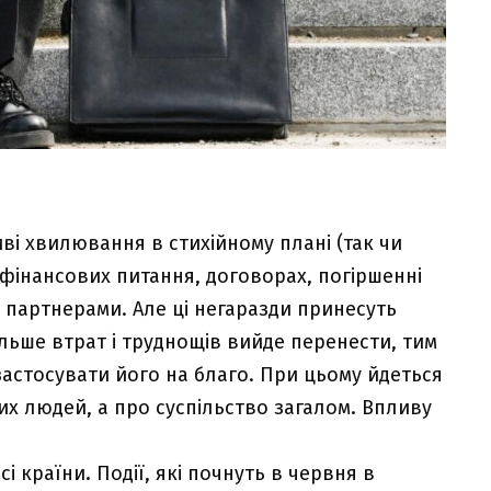
ві хвилювання в стихійному плані (так чи
 фінансових питання, договорах, погіршенні
и партнерами. Але ці негаразди принесуть
льше втрат і труднощів вийде перенести, тим
застосувати його на благо. При цьому йдеться
х людей, а про суспільство загалом. Впливу
і країни. Події, які почнуть в червня в