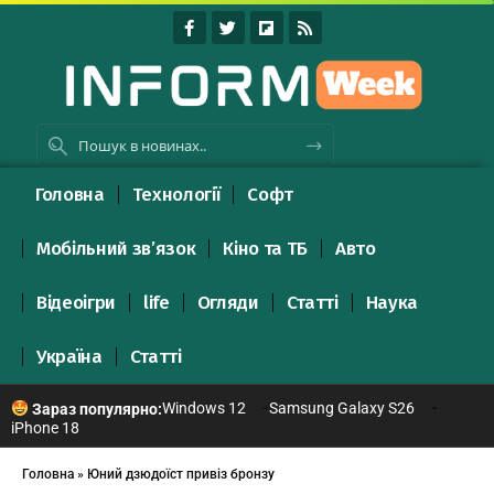
Головна
Технології
Софт
Мобільний зв’язок
Кіно та ТБ
Авто
Відеоігри
life
Огляди
Статті
Наука
Україна
Статті
Windows 12
Samsung Galaxy S26
Зараз популярно:
iPhone 18
Головна
»
Юний дзюдоїст привіз бронзу