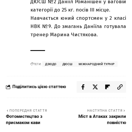
ДЮСШ №2 Даніїл Романішен у ваговій
категорії до 25 кг. посів ІІІ місце.
Навчається юний спортсмен у 2 класі
НВК №9. До змагань Даніїла готувала
тренер Марина Чистякова.
ТЕГИ:
ДЗЮДО
ДЮСШ
МІЖНАРОДНИЙ ТУРНІР
Поділитись цією статтею
ПОПЕРЕДНЯ СТАТТЯ
НАСТУПНА СТАТТЯ
Фотомистецтво з
Міст в Атаках закрили
присмаком кави
повністю