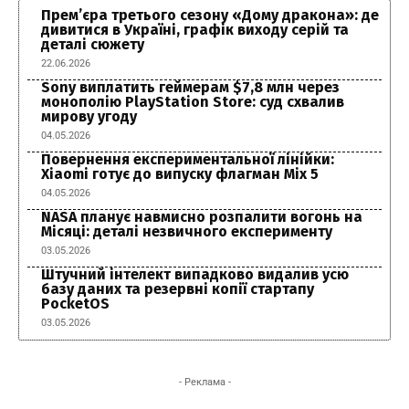
Прем’єра третього сезону «Дому дракона»: де
дивитися в Україні, графік виходу серій та
деталі сюжету
22.06.2026
Sony виплатить геймерам $7,8 млн через
монополію PlayStation Store: суд схвалив
мирову угоду
04.05.2026
Повернення експериментальної лінійки:
Xiaomi готує до випуску флагман Mix 5
04.05.2026
NASA планує навмисно розпалити вогонь на
Місяці: деталі незвичного експерименту
03.05.2026
Штучний інтелект випадково видалив усю
базу даних та резервні копії стартапу
PocketOS
03.05.2026
- Реклама -