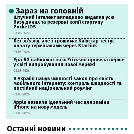
Зараз на головній
Штучний інтелект випадково видалив усю
базу даних та резервні копії стартапу
PocketOS
03.05.2026
Без зв’язку, але з грошима: Київстар тестує
оплату терміналами через Starlink
09.03.2026
Ера 6G наближається: Ericsson провела перше
у світі випробування нової мережі
03.03.2026
В Україні набув чинності закон про якість
мобільного інтернету: контроль швидкості та
постійний національний роумінг
03.03.2026
Apple назвала ідеальний час для заміни
iPhone на нову модель
03.03.2026
Останні новини