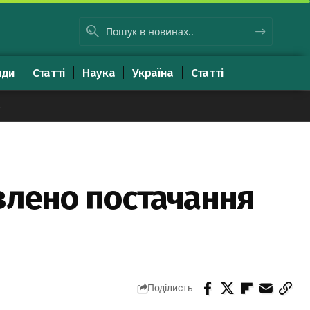
яди
Статті
Наука
Україна
Статті
8
влено постачання
Поділисть