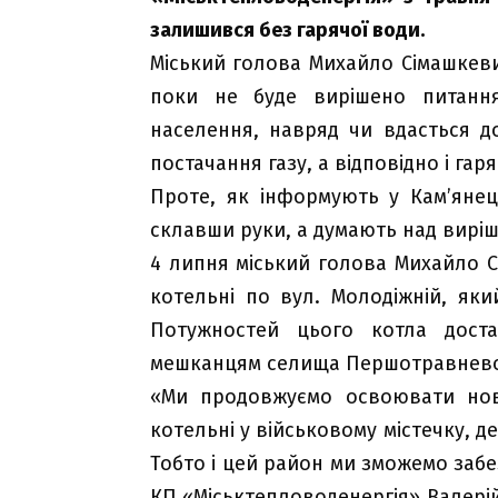
залишився без гарячої води.
Міський голова Михайло Сімашкеви
поки не буде вирішено питання
населення, навряд чи вдасться 
постачання газу, а відповідно і гар
Проте, як інформують у Кам’янець-
склавши руки, а думають над вирі
4 липня міський голова Михайло 
котельні по вул. Молодіжній, яки
Потужностей цього котла дост
мешканцям селища Першотравнево
«Ми продовжуємо освоювати нові
котельні у військовому містечку, 
Тобто і цей район ми зможемо заб
КП «Міськтепловоденергія» Валерій