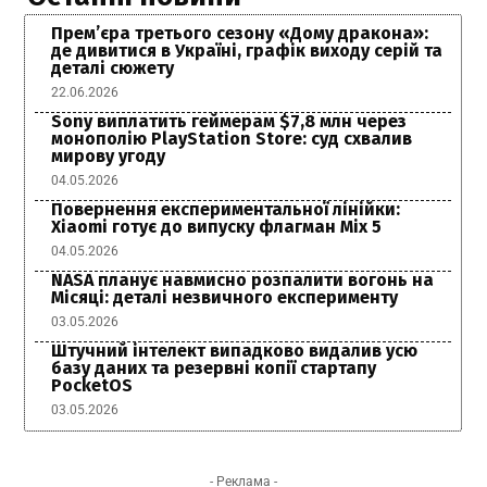
Прем’єра третього сезону «Дому дракона»:
де дивитися в Україні, графік виходу серій та
деталі сюжету
22.06.2026
Sony виплатить геймерам $7,8 млн через
монополію PlayStation Store: суд схвалив
мирову угоду
04.05.2026
Повернення експериментальної лінійки:
Xiaomi готує до випуску флагман Mix 5
04.05.2026
NASA планує навмисно розпалити вогонь на
Місяці: деталі незвичного експерименту
03.05.2026
Штучний інтелект випадково видалив усю
базу даних та резервні копії стартапу
PocketOS
03.05.2026
- Реклама -