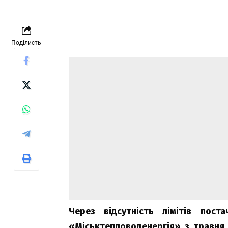
Поділисть
Через відсутність лімітів пос
«Міськтепловоденергія» з травня