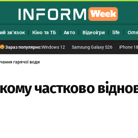
ий зв’язок
Кіно та ТБ
Авто
Відеоігри
life
Огл
Windows 12
Samsung Galaxy S26
iPhone 1
Зараз популярно:
чання гарячої води
ькому частково відно