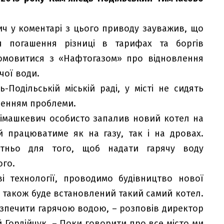
ч у коментарі з цього приводу зауважив, що
 погашення різниці в тарифах та боргів
домовитися з «Нафтогазом» про відновлення
ячої води.
Подільській міській раді, у місті не сидять
шенням проблеми.
Сімашкевич особисто запалив новий котел на
й працюватиме як на газу, так і на дровах.
атньо для того, щоб надати гарячу воду
го.
 технології, проводимо будівництво нової
де також буде встановлений такий самий котел.
езпечити гарячою водою, – розповів директор
 Гордійчук. – Поки говорити про все місто ми