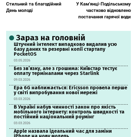
Стильний та благодійний
У Кам’янці-Подільському
День молоді
частково відновлено
постачання гарячої води
Зараз на головній
Штучний інтелект випадково видалив усю
базу даних та резервні копії стартапу
PocketOS
03.05.2026
Без зв’язку, але з грошима: Київстар тестує
оплату терміналами через Starlink
09.03.2026
Ера 6G наближається: Ericsson провела перше
у світі випробування нової мережі
03.03.2026
В Україні набув чинності закон про якість
мобільного інтернету: контроль швидкості та
постійний національний роумінг
03.03.2026
Apple назвала ідеальний час для заміни
iPhone на нову модель