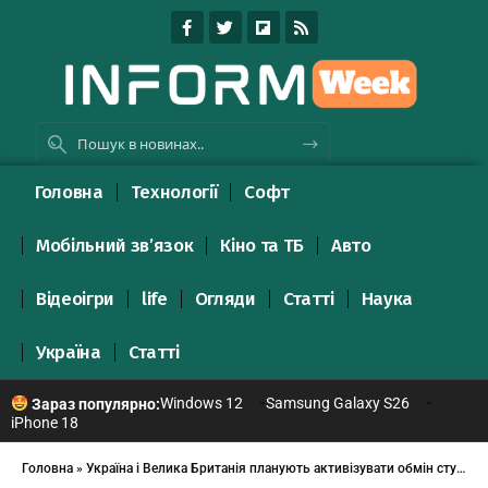
Головна
Технології
Софт
Мобільний зв’язок
Кіно та ТБ
Авто
Відеоігри
life
Огляди
Статті
Наука
Україна
Статті
Windows 12
Samsung Galaxy S26
Зараз популярно:
iPhone 18
Головна
»
Україна і Велика Британія планують активізувати обмін студентами