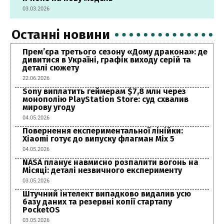
03.03.2026
Останні новини
Прем’єра третього сезону «Дому дракона»: де
дивитися в Україні, графік виходу серій та
деталі сюжету
22.06.2026
Sony виплатить геймерам $7,8 млн через
монополію PlayStation Store: суд схвалив
мирову угоду
04.05.2026
Повернення експериментальної лінійки:
Xiaomi готує до випуску флагман Mix 5
04.05.2026
NASA планує навмисно розпалити вогонь на
Місяці: деталі незвичного експерименту
03.05.2026
Штучний інтелект випадково видалив усю
базу даних та резервні копії стартапу
PocketOS
03.05.2026