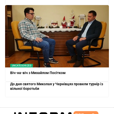
UNCATEGORIZED
Віч-на-віч з Михайлом Посітком
До дня святого Миколая у Чернівцях провели турнір із
вільної боротьби