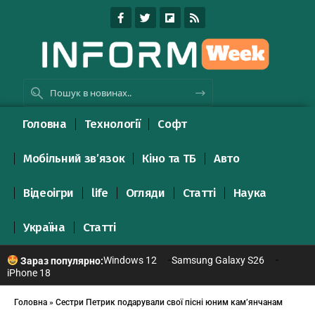
Головна
Технології
Софт
Мобільний зв’язок
Кіно та ТБ
Авто
Відеоігри
life
Огляди
Статті
Наука
Україна
Статті
Windows 12
Samsung Galaxy S26
Зараз популярно:
iPhone 18
Головна
»
Сестри Петрик подарували свої пісні юним кам’янчанам