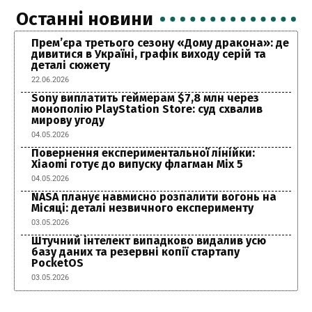
Останні новини
Прем’єра третього сезону «Дому дракона»: де
дивитися в Україні, графік виходу серій та
деталі сюжету
22.06.2026
Sony виплатить геймерам $7,8 млн через
монополію PlayStation Store: суд схвалив
мирову угоду
04.05.2026
Повернення експериментальної лінійки:
Xiaomi готує до випуску флагман Mix 5
04.05.2026
NASA планує навмисно розпалити вогонь на
Місяці: деталі незвичного експерименту
03.05.2026
Штучний інтелект випадково видалив усю
базу даних та резервні копії стартапу
PocketOS
03.05.2026