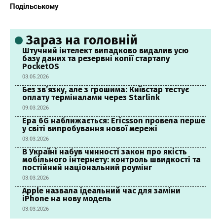
Подільському
Зараз на головній
Штучний інтелект випадково видалив усю
базу даних та резервні копії стартапу
PocketOS
03.05.2026
Без зв’язку, але з грошима: Київстар тестує
оплату терміналами через Starlink
09.03.2026
Ера 6G наближається: Ericsson провела перше
у світі випробування нової мережі
03.03.2026
В Україні набув чинності закон про якість
мобільного інтернету: контроль швидкості та
постійний національний роумінг
03.03.2026
Apple назвала ідеальний час для заміни
iPhone на нову модель
03.03.2026