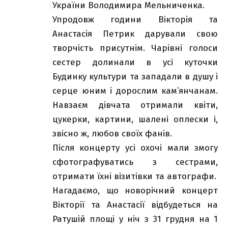
України Володимира Мельниченка.
Упродовж години Вікторія та
Анастасія Петрик дарували свою
творчість присутнім. Чарівні голоси
сестер долинали в усі куточки
Будинку культури та западали в душу і
серце юним і дорослим кам’янчанам.
Навзаєм дівчата отримали квіти,
цукерки, картини, шалені оплески і,
звісно ж, любов своїх фанів.
Після концерту усі охочі мали змогу
сфотографуватись з сестрами,
отримати їхні візитівки та автографи.
Нагадаємо, що новорічний концерт
Вікторії та Анастасії відбудеться на
Ратушій площі у ніч з 31 грудня на 1