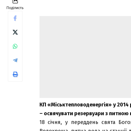
Поділисть
КП «Міськтепловоденергія» у 2014
– освячувати резервуари з питною 
18 січня, у переддень свята Бог
Водохреща, питна вода на станції 