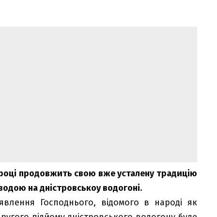
 році продовжить свою вже усталену традицію
водою на дністровськоу водогоні.
оявлення Господнього, відомого в народі як
другого підйому дністровського водогону буде