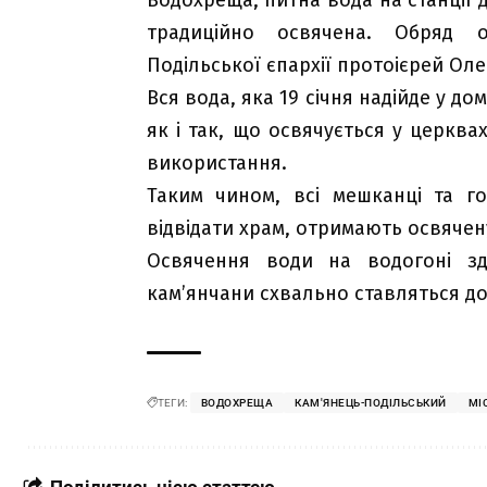
традиційно освячена. Обряд о
Подільської єпархії протоієрей Оле
Вся вода, яка 19 січня надійде у до
як і так, що освячується у церква
використання.
Таким чином, всі мешканці та го
відвідати храм, отримають освячен
Освячення води на водогоні зд
кам’янчани схвально ставляться до 
ТЕГИ:
ВОДОХРЕЩА
КАМ'ЯНЕЦЬ-ПОДІЛЬСЬКИЙ
МІ
Поділитись цією статтею