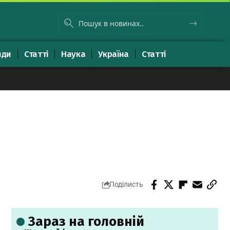
яди
Статті
Наука
Україна
Статті
8
Поділисть
Зараз на головній