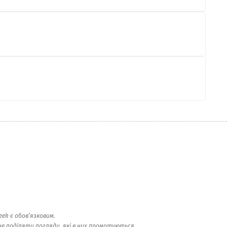
ek є обов’язковим.
е поділяти погляди, які в них промотуються.