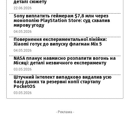
деталі сюжету
22.06.2026
Sony виплатить геймерам $7,8 млн через
монополію PlayStation Store: суд схвалив
мирову угоду
04.05.2026
Повернення експериментальної лінійки:
Xiaomi готує до випуску флагман Mix 5
04.05.2026
NASA планує навмисно розпалити вогонь на
Місяці: деталі незвичного експерименту
03.05.2026
Штучний інтелект випадково видалив усю
базу даних та резервні копії стартапу
PocketOS
03.05.2026
- Реклама -