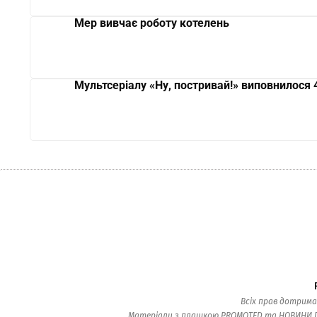
Мер вивчає роботу котелень
Мультсеріалу «Ну, постривай!» виповнилося 
Всіх прав дотрима
Матеріали з плашкою PROMOTED та НОВИНИ ПАР