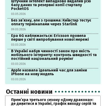
Штучний інтелект випадково видалив усю
базу даних та резервні копії стартапу
PocketOS
03.05.2026
Без зв’язку, але з грошима: Київстар тестує
оплату терміналами через Starlink
09.03.2026
Ера 6G наближається: Ericsson провела
перше у світі випробування нової мережі
03.03.2026
В Україні набув чинності закон про якість
мобільного інтернету: контроль швидкості та
постійний національний роумінг
03.03.2026
Apple назвала ідеальний час для заміни
iPhone на нову модель
03.03.2026
Останні новини
Прем’єра третього сезону «Дому дракона»:
де дивитися в Україні, графік виходу серій та