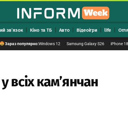
ий зв’язок
Кіно та ТБ
Авто
Відеоігри
life
Огл
Windows 12
Samsung Galaxy S26
iPhone 1
Зараз популярно:
у всіх кам’янчан