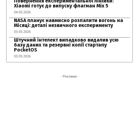
Повернення експериментальної лінійки:
Xiaomi готує до випуску флагман Mix 5
04.05.2026
NASA планує навмисно розпалити вогонь на
Місяці: деталі незвичного експерименту
03.05.2026
Штучний інтелект випадково видалив усю
базу даних та резервні копії стартапу
PocketOS
03.05.2026
- Реклама -