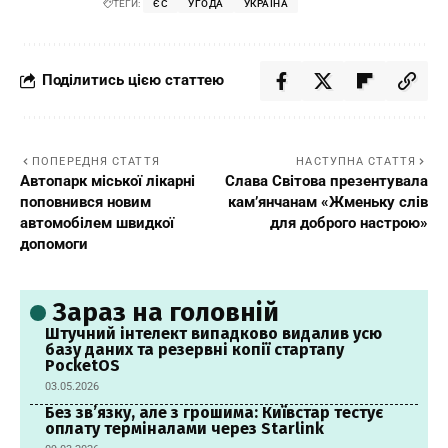
ТЕГИ:
ЄС
УГОДА
УКРАЇНА
Поділитись цією статтею
ПОПЕРЕДНЯ СТАТТЯ
НАСТУПНА СТАТТЯ
Автопарк міської лікарні
Слава Світова презентувала
поповнився новим
кам’янчанам «Жменьку слів
автомобілем швидкої
для доброго настрою»
допомоги
Зараз на головній
Штучний інтелект випадково видалив усю
базу даних та резервні копії стартапу
PocketOS
03.05.2026
Без зв’язку, але з грошима: Київстар тестує
оплату терміналами через Starlink