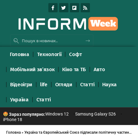
Головна
Технології
Софт
Мобільний зв’язок
Кіно та ТБ
Авто
Відеоігри
life
Огляди
Статті
Наука
Україна
Статті
Windows 12
Samsung Galaxy S26
Зараз популярно:
iPhone 18
Головна
»
Україна та Європейський Союз підписали політичну частину угоди про асоціацію