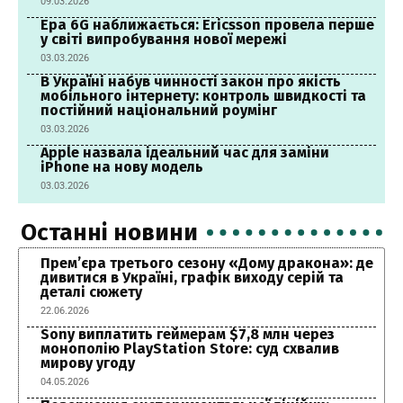
09.03.2026
Ера 6G наближається: Ericsson провела перше
у світі випробування нової мережі
03.03.2026
В Україні набув чинності закон про якість
мобільного інтернету: контроль швидкості та
постійний національний роумінг
03.03.2026
Apple назвала ідеальний час для заміни
iPhone на нову модель
03.03.2026
Останні новини
Прем’єра третього сезону «Дому дракона»: де
дивитися в Україні, графік виходу серій та
деталі сюжету
22.06.2026
Sony виплатить геймерам $7,8 млн через
монополію PlayStation Store: суд схвалив
мирову угоду
04.05.2026