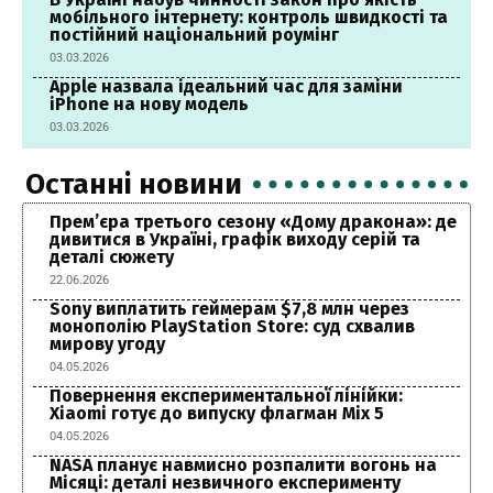
мобільного інтернету: контроль швидкості та
постійний національний роумінг
03.03.2026
Apple назвала ідеальний час для заміни
iPhone на нову модель
03.03.2026
Останні новини
Прем’єра третього сезону «Дому дракона»: де
дивитися в Україні, графік виходу серій та
деталі сюжету
22.06.2026
Sony виплатить геймерам $7,8 млн через
монополію PlayStation Store: суд схвалив
мирову угоду
04.05.2026
Повернення експериментальної лінійки:
Xiaomi готує до випуску флагман Mix 5
04.05.2026
NASA планує навмисно розпалити вогонь на
Місяці: деталі незвичного експерименту