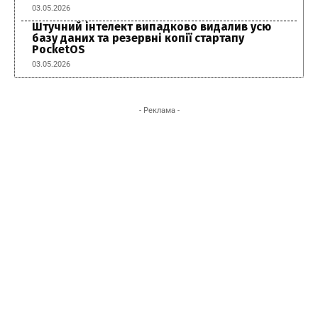
03.05.2026
Штучний інтелект випадково видалив усю
базу даних та резервні копії стартапу
PocketOS
03.05.2026
- Реклама -