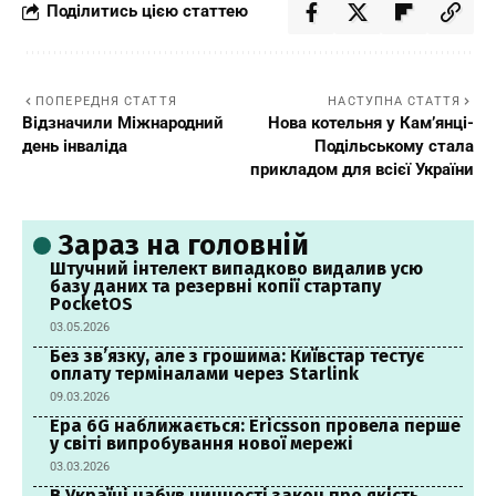
Поділитись цією статтею
ПОПЕРЕДНЯ СТАТТЯ
НАСТУПНА СТАТТЯ
Відзначили Міжнародний
Нова котельня у Кам’янці-
день інваліда
Подільському стала
прикладом для всієї України
Зараз на головній
Штучний інтелект випадково видалив усю
базу даних та резервні копії стартапу
PocketOS
03.05.2026
Без зв’язку, але з грошима: Київстар тестує
оплату терміналами через Starlink
09.03.2026
Ера 6G наближається: Ericsson провела перше
у світі випробування нової мережі
03.03.2026
В Україні набув чинності закон про якість