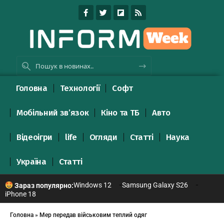
Головна
Технології
Софт
Мобільний зв’язок
Кіно та ТБ
Авто
Відеоігри
life
Огляди
Статті
Наука
Україна
Статті
Windows 12
Samsung Galaxy S26
Зараз популярно:
iPhone 18
Головна
»
Мер передав військовим теплий одяг