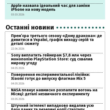
Apple назвала ідеальний час для заміни
iPhone на нову модель
03.03.2026
Останні новини
Прем’єра третього сезону «Дому дракона»: де
дивитися в Україні, графік виходу серій та
деталі сюжету
22.06.2026
Sony виплатить геймерам $7,8 млн через
монополію PlayStation Store: суд схвалив
мирову угоду
04.05.2026
Повернення експериментальної лінійки:
Xiaomi готує до випуску флагман Mix 5
04.05.2026
NASA планує навмисно розпалити вогонь на
Місяці: деталі незвичного експерименту
03.05.2026
Штучний інтелект випадково видалив усю
базу даних та резервні копії стартапу