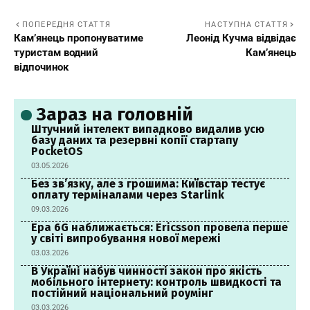
ПОПЕРЕДНЯ СТАТТЯ
НАСТУПНА СТАТТЯ
Кам’янець пропонуватиме
Леонід Кучма відвідає
туристам водний
Кам’янець
відпочинок
Зараз на головній
Штучний інтелект випадково видалив усю
базу даних та резервні копії стартапу
PocketOS
03.05.2026
Без зв’язку, але з грошима: Київстар тестує
оплату терміналами через Starlink
09.03.2026
Ера 6G наближається: Ericsson провела перше
у світі випробування нової мережі
03.03.2026
В Україні набув чинності закон про якість
мобільного інтернету: контроль швидкості та
постійний національний роумінг
03.03.2026