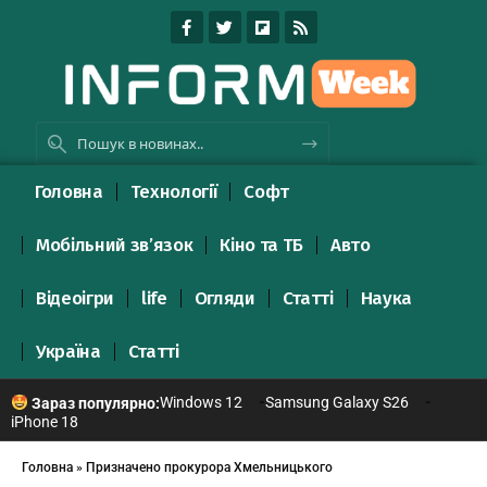
Головна
Технології
Софт
Мобільний зв’язок
Кіно та ТБ
Авто
Відеоігри
life
Огляди
Статті
Наука
Україна
Статті
Windows 12
Samsung Galaxy S26
Зараз популярно:
iPhone 18
Головна
»
Призначено прокурора Хмельницького