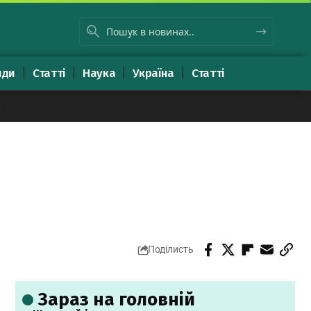
яди
Статті
Наука
Україна
Статті
8
Поділисть
Зараз на головній