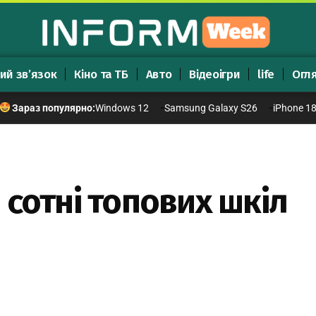
ий зв’язок
Кіно та ТБ
Авто
Відеоігри
life
Огл
Windows 12
Samsung Galaxy S26
iPhone 1
Зараз популярно:
 сотні топових шкіл