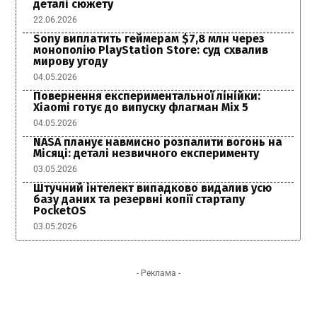
деталі сюжету
22.06.2026
Sony виплатить геймерам $7,8 млн через
монополію PlayStation Store: суд схвалив
мирову угоду
04.05.2026
Повернення експериментальної лінійки:
Xiaomi готує до випуску флагман Mix 5
04.05.2026
NASA планує навмисно розпалити вогонь на
Місяці: деталі незвичного експерименту
03.05.2026
Штучний інтелект випадково видалив усю
базу даних та резервні копії стартапу
PocketOS
03.05.2026
- Реклама -