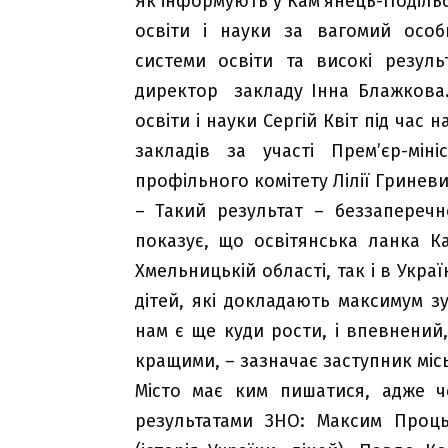
Як інформують у Кам’янець-Подільсь
освіти і науки за вагомий особ
системи освіти та високі резул
директор закладу Інна Блажкова.
освіти і науки Сергій Квіт під час
закладів за участі Прем’єр-мін
профільного комітету Лілії Гриневи
– Такий результат – беззапереч
показує, що освітянська ланка К
Хмельницькій області, так і в Украї
дітей, які докладають максимум з
нам є ще куди рости, і впевнений
кращими, – зазначає заступник мі
Місто має ким пишатися, адже ч
результатами ЗНО: Максим Проць