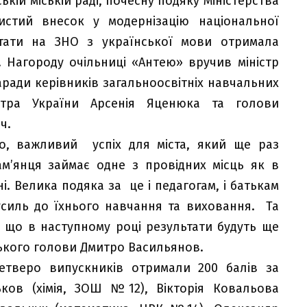
кій міській раді, почесну подяку Міністерства
истий внесок у модернізацію національної
ьтати на ЗНО з української мови отримала
 Нагороду очільниці «Антею» вручив міністр
 наради керівників загальноосвітніх навчальних
істра України Арсенія Яценюка та голови
ч.
но, важливий успіх для міста, який ще раз
ам’янця займає одне з провідних місць як в
ні. Велика подяка за це і педагогам, і батькам
усиль до їхнього навчання та виховання. Та
, що в наступному році результати будуть ще
ського голови Дмитро Васильянов.
етверо випускників отримали 200 балів за
ков (хімія, ЗОШ №12), Вікторія Ковальова