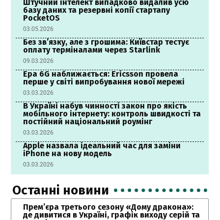
Штучний інтелект випадково видалив усю
базу даних та резервні копії стартапу
PocketOS
03.05.2026
Без зв’язку, але з грошима: Київстар тестує
оплату терміналами через Starlink
09.03.2026
Ера 6G наближається: Ericsson провела
перше у світі випробування нової мережі
03.03.2026
В Україні набув чинності закон про якість
мобільного інтернету: контроль швидкості та
постійний національний роумінг
03.03.2026
Apple назвала ідеальний час для заміни
iPhone на нову модель
03.03.2026
Останні новини
Прем’єра третього сезону «Дому дракона»:
де дивитися в Україні, графік виходу серій та