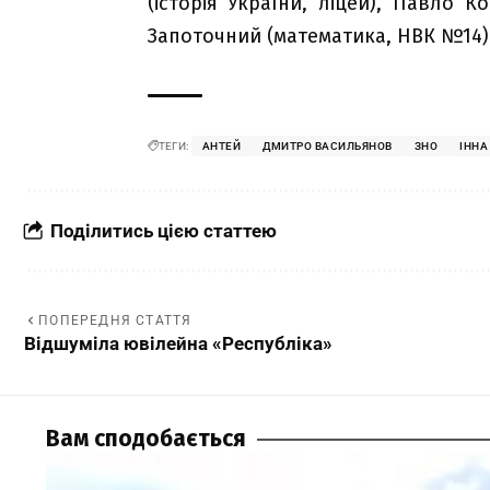
(історія України, ліцей), Павло 
Запоточний (математика, НВК №14)
ТЕГИ:
АНТЕЙ
ДМИТРО ВАСИЛЬЯНОВ
ЗНО
ІННА
Поділитись цією статтею
ПОПЕРЕДНЯ СТАТТЯ
Відшуміла ювілейна «Республіка»
Вам сподобається