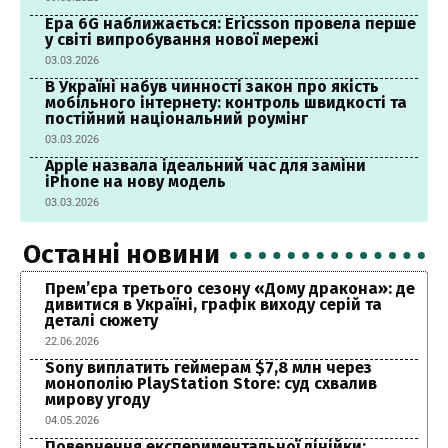
Ера 6G наближається: Ericsson провела перше
у світі випробування нової мережі
03.03.2026
В Україні набув чинності закон про якість
мобільного інтернету: контроль швидкості та
постійний національний роумінг
03.03.2026
Apple назвала ідеальний час для заміни
iPhone на нову модель
03.03.2026
Останні новини
Прем’єра третього сезону «Дому дракона»: де
дивитися в Україні, графік виходу серій та
деталі сюжету
22.06.2026
Sony виплатить геймерам $7,8 млн через
монополію PlayStation Store: суд схвалив
мирову угоду
04.05.2026
Повернення експериментальної лінійки: