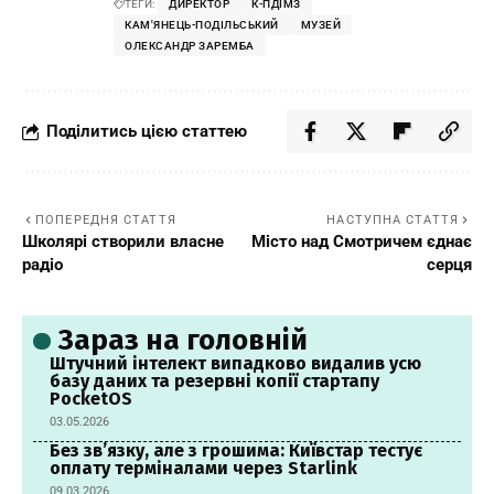
ТЕГИ:
ДИРЕКТОР
К-ПДІМЗ
КАМ'ЯНЕЦЬ-ПОДІЛЬСЬКИЙ
МУЗЕЙ
ОЛЕКСАНДР ЗАРЕМБА
Поділитись цією статтею
ПОПЕРЕДНЯ СТАТТЯ
НАСТУПНА СТАТТЯ
Школярі створили власне
Місто над Смотричем єднає
радіо
серця
Зараз на головній
Штучний інтелект випадково видалив усю
базу даних та резервні копії стартапу
PocketOS
03.05.2026
Без зв’язку, але з грошима: Київстар тестує
оплату терміналами через Starlink
09.03.2026