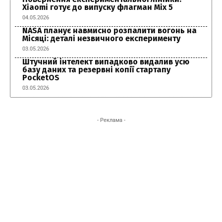
Xiaomi готує до випуску флагман Mix 5
04.05.2026
NASA планує навмисно розпалити вогонь на
Місяці: деталі незвичного експерименту
03.05.2026
Штучний інтелект випадково видалив усю
базу даних та резервні копії стартапу
PocketOS
03.05.2026
- Реклама -