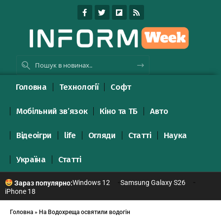
Головна
Технології
Софт
Мобільний зв’язок
Кіно та ТБ
Авто
Відеоігри
life
Огляди
Статті
Наука
Україна
Статті
Windows 12
Samsung Galaxy S26
Зараз популярно:
iPhone 18
Головна
»
На Водохреща освятили водогін