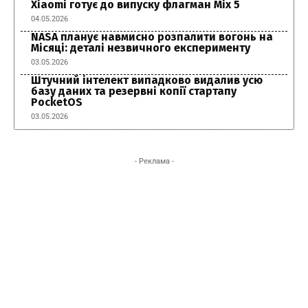
Xiaomi готує до випуску флагман Mix 5
04.05.2026
NASA планує навмисно розпалити вогонь на
Місяці: деталі незвичного експерименту
03.05.2026
Штучний інтелект випадково видалив усю
базу даних та резервні копії стартапу
PocketOS
03.05.2026
- Реклама -