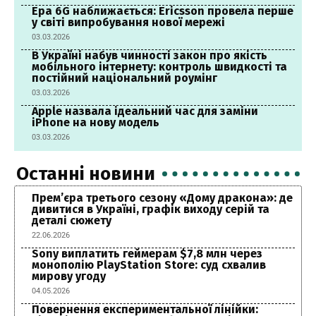
Ера 6G наближається: Ericsson провела перше
у світі випробування нової мережі
03.03.2026
В Україні набув чинності закон про якість
мобільного інтернету: контроль швидкості та
постійний національний роумінг
03.03.2026
Apple назвала ідеальний час для заміни
iPhone на нову модель
03.03.2026
Останні новини
Прем’єра третього сезону «Дому дракона»: де
дивитися в Україні, графік виходу серій та
деталі сюжету
22.06.2026
Sony виплатить геймерам $7,8 млн через
монополію PlayStation Store: суд схвалив
мирову угоду
04.05.2026
Повернення експериментальної лінійки: