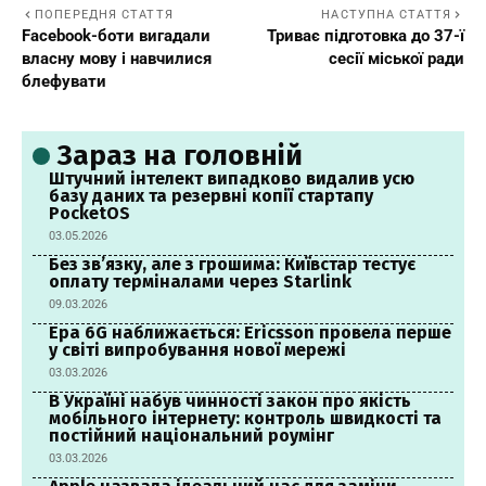
ПОПЕРЕДНЯ СТАТТЯ
НАСТУПНА СТАТТЯ
Facebook-боти вигадали
Триває підготовка до 37-ї
власну мову і навчилися
сесії міської ради
блефувати
Зараз на головній
Штучний інтелект випадково видалив усю
базу даних та резервні копії стартапу
PocketOS
03.05.2026
Без зв’язку, але з грошима: Київстар тестує
оплату терміналами через Starlink
09.03.2026
Ера 6G наближається: Ericsson провела перше
у світі випробування нової мережі
03.03.2026
В Україні набув чинності закон про якість
мобільного інтернету: контроль швидкості та
постійний національний роумінг
03.03.2026