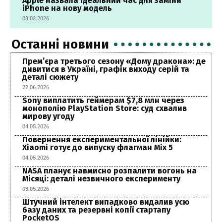
Apple назвала ідеальний час для заміни
iPhone на нову модель
03.03.2026
Останні новини
Прем’єра третього сезону «Дому дракона»: де
дивитися в Україні, графік виходу серій та
деталі сюжету
22.06.2026
Sony виплатить геймерам $7,8 млн через
монополію PlayStation Store: суд схвалив
мирову угоду
04.05.2026
Повернення експериментальної лінійки:
Xiaomi готує до випуску флагман Mix 5
04.05.2026
NASA планує навмисно розпалити вогонь на
Місяці: деталі незвичного експерименту
03.05.2026
Штучний інтелект випадково видалив усю
базу даних та резервні копії стартапу
PocketOS