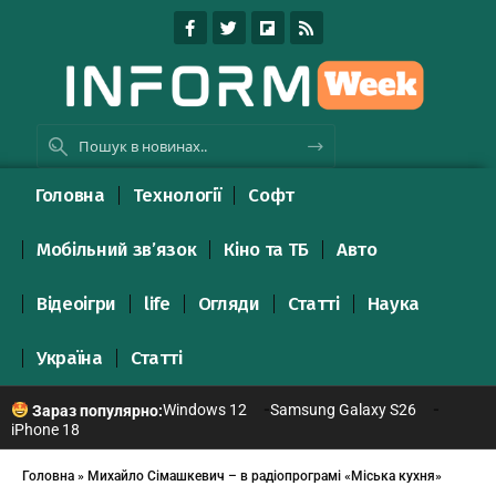
Головна
Технології
Софт
Мобільний зв’язок
Кіно та ТБ
Авто
Відеоігри
life
Огляди
Статті
Наука
Україна
Статті
Windows 12
Samsung Galaxy S26
Зараз популярно:
iPhone 18
Головна
»
Михайло Сімашкевич – в радіопрограмі «Міська кухня»