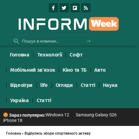
Головна
Технології
Софт
Мобільний зв’язок
Кіно та ТБ
Авто
Відеоігри
life
Огляди
Статті
Наука
Україна
Статті
Windows 12
Samsung Galaxy S26
Зараз популярно:
iPhone 18
Головна
»
Відбулись збори спортивного активу