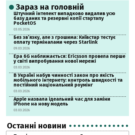
Зараз на головній
Штучний інтелект випадково видалив усю
базу даних та резервні копії стартапу
PocketOS
03.05.2026
Без зв’язку, але з грошима: Київстар тестує
оплату терміналами через Starlink
09.03.2026
Ера 6G наближається: Ericsson провела перше
у світі випробування нової мережі
03.03.2026
В Україні набув чинності закон про якість
мобільного інтернету: контроль швидкості та
постійний національний роумінг
03.03.2026
Apple назвала ідеальний час для заміни
iPhone на нову модель
03.03.2026
Останні новини