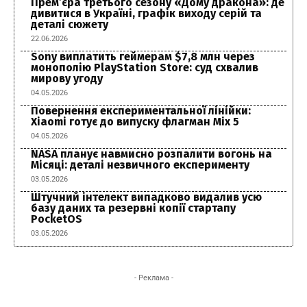
Прем’єра третього сезону «Дому дракона»: де
дивитися в Україні, графік виходу серій та
деталі сюжету
22.06.2026
Sony виплатить геймерам $7,8 млн через
монополію PlayStation Store: суд схвалив
мирову угоду
04.05.2026
Повернення експериментальної лінійки:
Xiaomi готує до випуску флагман Mix 5
04.05.2026
NASA планує навмисно розпалити вогонь на
Місяці: деталі незвичного експерименту
03.05.2026
Штучний інтелект випадково видалив усю
базу даних та резервні копії стартапу
PocketOS
03.05.2026
- Реклама -