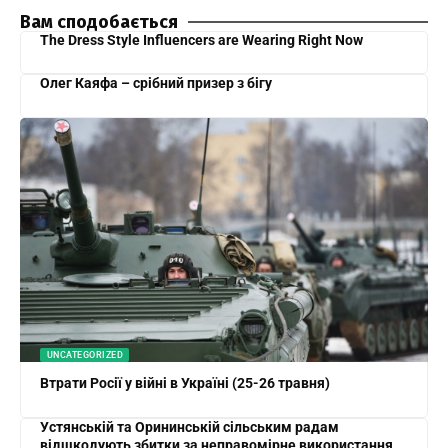
Вам сподобається
The Dress Style Influencers are Wearing Right Now
Олег Каяфа – срібний призер з бігу
UNCATEGORIZED
Втрати Росії у війні в Україні (25-26 травня)
Устянській та Орининській сільським радам
відшкодують збитки за неправомірне використання