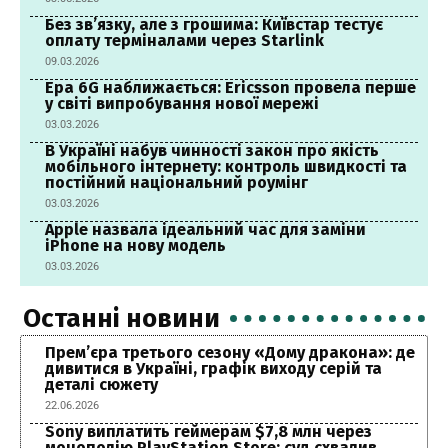
Без зв’язку, але з грошима: Київстар тестує
оплату терміналами через Starlink
09.03.2026
Ера 6G наближається: Ericsson провела перше
у світі випробування нової мережі
03.03.2026
В Україні набув чинності закон про якість
мобільного інтернету: контроль швидкості та
постійний національний роумінг
03.03.2026
Apple назвала ідеальний час для заміни
iPhone на нову модель
03.03.2026
Останні новини
Прем’єра третього сезону «Дому дракона»: де
дивитися в Україні, графік виходу серій та
деталі сюжету
22.06.2026
Sony виплатить геймерам $7,8 млн через
монополію PlayStation Store: суд схвалив