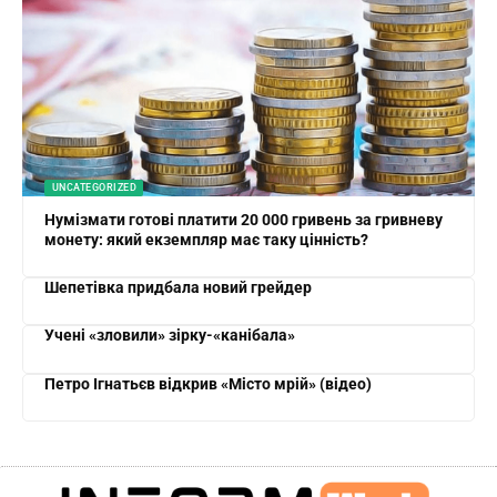
UNCATEGORIZED
Нумізмати готові платити 20 000 гривень за гривневу
монету: який екземпляр має таку цінність?
Шепетівка придбала новий грейдер
Учені «зловили» зірку-«канібала»
Петро Ігнатьєв відкрив «Місто мрій» (відео)