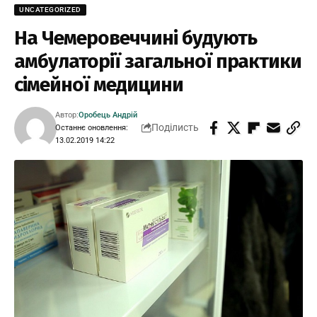
UNCATEGORIZED
На Чемеровеччині будують
амбулаторії загальної практики
сімейної медицини
Автор:
Оробець Андрій
Поділисть
Останнє оновлення:
13.02.2019 14:22