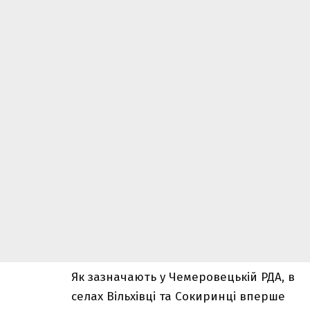
Як
зазначають
у Чемеровецькій РДА, в
селах Вільхівці та Сокиринці вперше