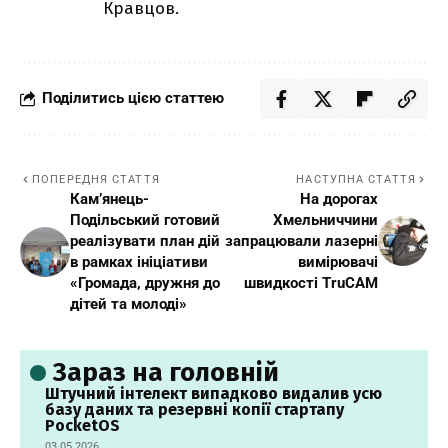
Кравцов.
Поділитись цією статтею
ПОПЕРЕДНЯ СТАТТЯ
НАСТУПНА СТАТТЯ
Кам’янець-
На дорогах
Подільський готовий
Хмельниччини
реалізувати план дій
запрацювали лазерні
в рамках ініціативи
вимірювачі
«Громада, дружня до
швидкості TruCAM
дітей та молоді»
Зараз на головній
Штучний інтелект випадково видалив усю
базу даних та резервні копії стартапу
PocketOS
03.05.2026