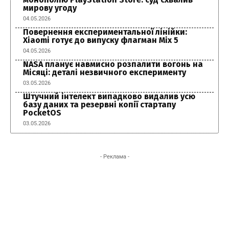
мирову угоду
04.05.2026
Повернення експериментальної лінійки:
Xiaomi готує до випуску флагман Mix 5
04.05.2026
NASA планує навмисно розпалити вогонь на
Місяці: деталі незвичного експерименту
03.05.2026
Штучний інтелект випадково видалив усю
базу даних та резервні копії стартапу
PocketOS
03.05.2026
- Реклама -