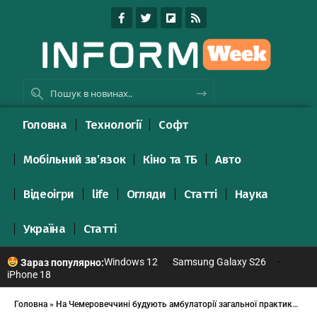
Головна
Технології
Софт
Мобільний зв’язок
Кіно та ТБ
Авто
Відеоігри
life
Огляди
Статті
Наука
Україна
Статті
Windows 12
Samsung Galaxy S26
Зараз популярно:
iPhone 18
Головна
»
На Чемеровеччині будують амбулаторії загальної практики сімейної медицини