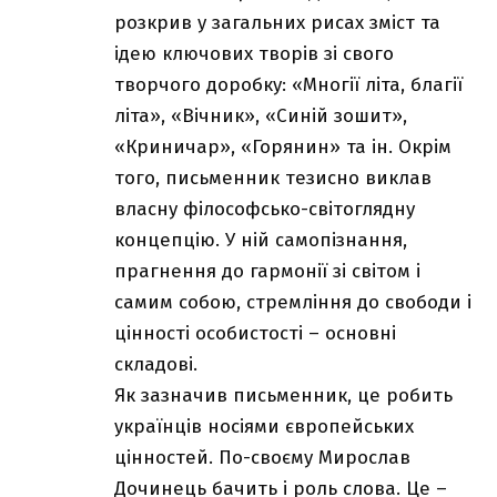
розкрив у загальних рисах зміст та
ідею ключових творів зі свого
творчого доробку: «Многії літа, благії
літа», «Вічник», «Синій зошит»,
«Криничар», «Горянин» та ін. Окрім
того, письменник тезисно виклав
власну філософсько-світоглядну
концепцію. У ній самопізнання,
прагнення до гармонії зі світом і
самим собою, стремління до свободи і
цінності особистості – основні
складові.
Як зазначив письменник, це робить
українців носіями європейських
цінностей. По-своєму Мирослав
Дочинець бачить і роль слова. Це –