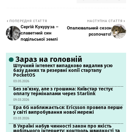
ПОПЕРЕДНЯ СТАТТЯ
НАСТУПНА СТАТТЯ
Сергій Кукуруза –
Опалювальний сезон
славетний син
розпочато!
подільської землі
Зараз на головній
Штучний інтелект випадково видалив усю
базу даних та резервні копії стартапу
PocketOS
03.05.2026
Без зв’язку, але з грошима: Київстар тестує
оплату терміналами через Starlink
09.03.2026
Ера 6G наближається: Ericsson провела перше
у світі випробування нової мережі
03.03.2026
В Україні набув чинності закон про якість
мобільного інтернету: контроль швидкості та