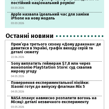
постійний національний роумінг
03.03.2026
Apple назвала ідеальний час для заміни
iPhone на нову модель
03.03.2026
Останні новини
Прем’єра третього сезону «Дому дракона»: де
дивитися в Україні, графік виходу серій та
деталі сюжету
22.06.2026
Sony виплатить геймерам $7,8 млн через
монополію PlayStation Store: суд схвалив
мирову угоду
04.05.2026
Повернення експериментальної лінійки:
Xiaomi готує до випуску флагман Mix 5
04.05.2026
NASA планує навмисно розпалити вогонь на
Місяці: деталі незвичного експерименту
03.05.2026