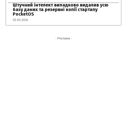
Штучний інтелект випадково видалив усю
базу даних та резервні копії стартапу
PocketOS
03.05.2026
- Реклама -