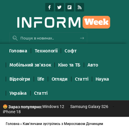
Головна
Технології
Софт
Мобільний зв’язок
Кіно та ТБ
Авто
Відеоігри
life
Огляди
Статті
Наука
Україна
Статті
Windows 12
Samsung Galaxy S26
Зараз популярно:
iPhone 18
Головна
»
Кам’янчани зустрілись з Мирославом Дочинцем