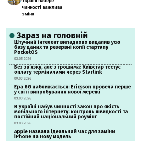
Україні набере
чинності важлива
зміна
Зараз на головній
Штучний інтелект випадково видалив усю
базу даних та резервні копії стартапу
PocketOS
03.05.2026
Без зв’язку, але з грошима: Київстар тестує
оплату терміналами через Starlink
09.03.2026
Ера 6G наближається: Ericsson провела перше
у світі випробування нової мережі
03.03.2026
В Україні набув чинності закон про якість
мобільного інтернету: контроль швидкості та
постійний національний роумінг
03.03.2026
Apple назвала ідеальний час для заміни
iPhone на нову модель