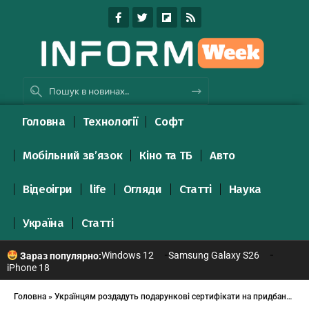
Головна
Технології
Софт
Мобільний зв’язок
Кіно та ТБ
Авто
Відеоігри
life
Огляди
Статті
Наука
Україна
Статті
Windows 12
Samsung Galaxy S26
Зараз популярно:
iPhone 18
Головна
»
Українцям роздадуть подарункові сертифікати на придбання продуктів у відомій мережі супермаркетів