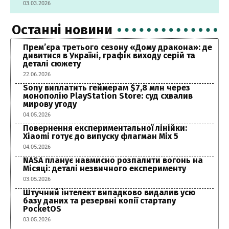
03.03.2026
Останні новини
Прем’єра третього сезону «Дому дракона»: де
дивитися в Україні, графік виходу серій та
деталі сюжету
22.06.2026
Sony виплатить геймерам $7,8 млн через
монополію PlayStation Store: суд схвалив
мирову угоду
04.05.2026
Повернення експериментальної лінійки:
Xiaomi готує до випуску флагман Mix 5
04.05.2026
NASA планує навмисно розпалити вогонь на
Місяці: деталі незвичного експерименту
03.05.2026
Штучний інтелект випадково видалив усю
базу даних та резервні копії стартапу
PocketOS
03.05.2026