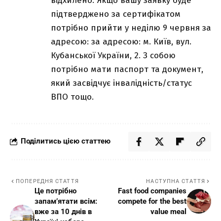
відхилено. Якщо вашу заявку буде
підтверджено за сертифікатом
потрібно прийти у неділю 9 червня за
адресою: за адресою: м. Київ, вул.
Кубанської України, 2. З собою
потрібно мати паспорт та документ,
який засвідчує інвалідність/статус
ВПО тощо.
Поділитись цією статтею
ПОПЕРЕДНЯ СТАТТЯ
НАСТУПНА СТАТТЯ
Це потрібно
Fast food companies
запам’ятати всім:
compete for the best
вже за 10 днів в
value meal