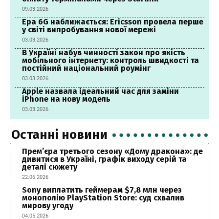
09.03.2026
Ера 6G наближається: Ericsson провела перше
у світі випробування нової мережі
03.03.2026
В Україні набув чинності закон про якість
мобільного інтернету: контроль швидкості та
постійний національний роумінг
03.03.2026
Apple назвала ідеальний час для заміни
iPhone на нову модель
03.03.2026
Останні новини
Прем’єра третього сезону «Дому дракона»: де
дивитися в Україні, графік виходу серій та
деталі сюжету
22.06.2026
Sony виплатить геймерам $7,8 млн через
монополію PlayStation Store: суд схвалив
мирову угоду
04.05.2026