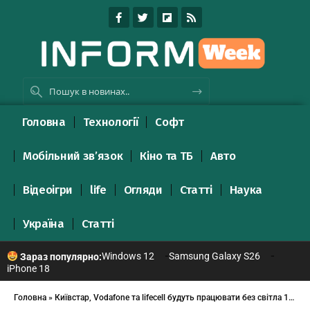
Головна
Технології
Софт
Мобільний зв’язок
Кіно та ТБ
Авто
Відеоігри
life
Огляди
Статті
Наука
Україна
Статті
Windows 12
Samsung Galaxy S26
Зараз популярно:
iPhone 18
Головна
»
Київстар, Vodafone та lifecell будуть працювати без світла 10 годин