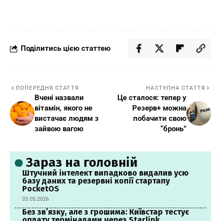
Поділитись цією статтею
ПОПЕРЕДНЯ СТАТТЯ
НАСТУПНА СТАТТЯ
Вчені назвали
Це сталося: тепер у
вітамін, якого не
Резерв+ можна
вистачає людям з
побачити свою
зайвою вагою
“бронь”
Зараз на головній
Штучний інтелект випадково видалив усю
базу даних та резервні копії стартапу
PocketOS
03.05.2026
Без зв’язку, але з грошима: Київстар тестує
оплату терміналами через Starlink