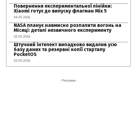
Повернення експериментальної лінійки:
Xiaomi готує до випуску флагман Mix 5
04.05.2026
NASA планує навмисно розпалити вогонь на
Місяці: деталі незвичного експерименту
03.05.2026
Штучний інтелект випадково видалив усю
базу даних та резервні копії стартапу
PocketOS
03.05.2026
- Реклама -