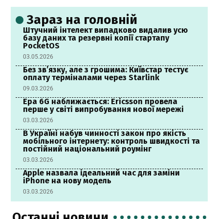
Зараз на головній
Штучний інтелект випадково видалив усю
базу даних та резервні копії стартапу
PocketOS
03.05.2026
Без зв’язку, але з грошима: Київстар тестує
оплату терміналами через Starlink
09.03.2026
Ера 6G наближається: Ericsson провела
перше у світі випробування нової мережі
03.03.2026
В Україні набув чинності закон про якість
мобільного інтернету: контроль швидкості та
постійний національний роумінг
03.03.2026
Apple назвала ідеальний час для заміни
iPhone на нову модель
03.03.2026
Останні новини