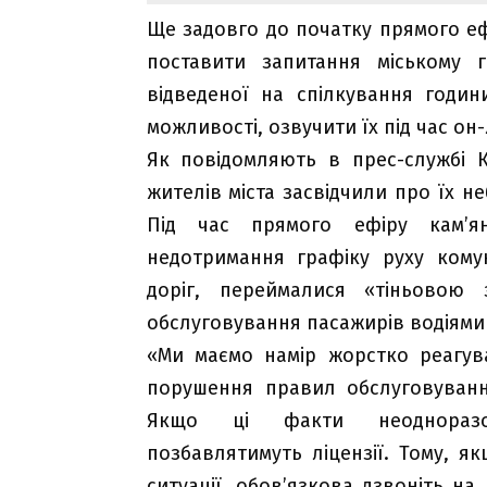
Ще задовго до початку прямого ефі
поставити запитання міському 
відведеної на спілкування годи
можливості, озвучити їх під час он-
Як повідомляють в прес-службі К
жителів міста засвідчили про їх н
Під час прямого ефіру кам’я
недотримання графіку руху кому
доріг, переймалися «тіньовою 
обслуговування пасажирів водіями
«Ми маємо намір жорстко реагува
порушення правил обслуговуванн
Якщо ці факти неодноразово
позбавлятимуть ліцензії. Тому, я
ситуації, обов’язкова дзвоніть на