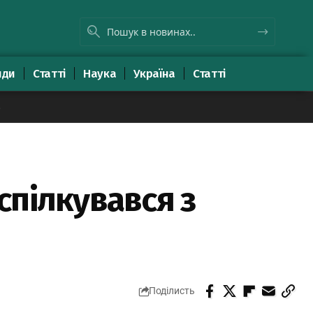
яди
Статті
Наука
Україна
Статті
8
спілкувався з
Поділисть