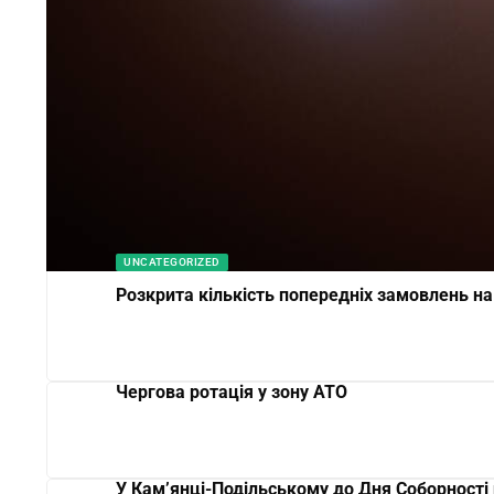
UNCATEGORIZED
Розкрита кількість попередніх замовлень на
Чергова ротація у зону АТО
У Кам’янці-Подільському до Дня Соборності