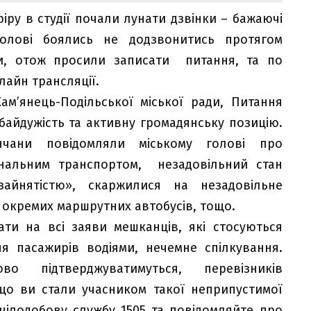
ру в студії почали лунати дзвінки – бажаючі
голові боялись не додзвонитись протягом
ни, отож просили записати питання, та по
лайн трансляції.
ам’янець-Подільської міської ради, Питання
ебайдужість та активну громадянську позицію.
нчани повідомляли міському голові про
нальним транспортом, незадовільний стан
зайнятістю», скаржилися на незадовільне
 окремих маршрутних автобусів, тощо.
ти на всі заяви мешканців, які стосуються
я пасажирів водіями, нечемне спілкування.
 підтверджуватимуться, перевізників
кщо ви стали учасником такої неприпустимої
 цілодобову службу 1505 та повідомляйте про