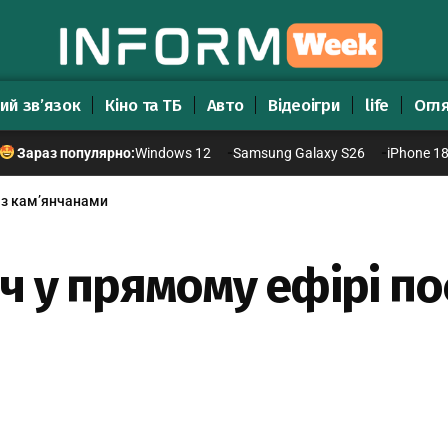
ий зв’язок
Кіно та ТБ
Авто
Відеоігри
life
Огл
Windows 12
Samsung Galaxy S26
iPhone 1
Зараз популярно:
 з кам’янчанами
 у прямому ефірі по