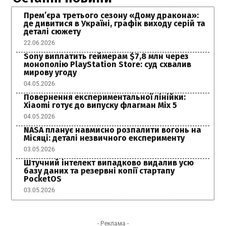
Прем’єра третього сезону «Дому дракона»:
де дивитися в Україні, графік виходу серій та
деталі сюжету
22.06.2026
Sony виплатить геймерам $7,8 млн через
монополію PlayStation Store: суд схвалив
мирову угоду
04.05.2026
Повернення експериментальної лінійки:
Xiaomi готує до випуску флагман Mix 5
04.05.2026
NASA планує навмисно розпалити вогонь на
Місяці: деталі незвичного експерименту
03.05.2026
Штучний інтелект випадково видалив усю
базу даних та резервні копії стартапу
PocketOS
03.05.2026
- Реклама -