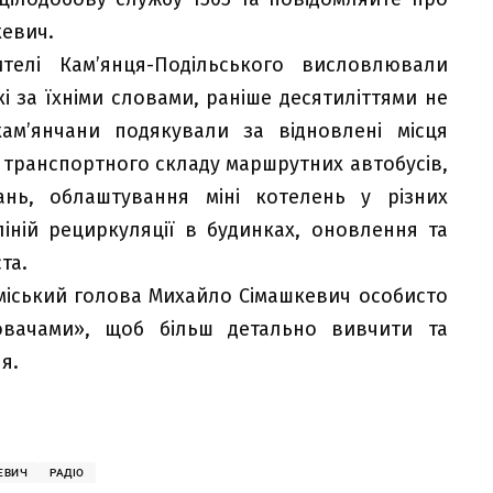
кевич.
телі Кам’янця-Подільського висловлювали
кі за їхніми словами, раніше десятиліттями не
кам’янчани подякували за відновлені місця
 транспортного складу маршрутних автобусів,
нь, облаштування міні котелень у різних
ліній рециркуляції в будинках, оновлення та
та.
міський голова Михайло Сімашкевич особисто
ювачами», щоб більш детально вивчити та
я.
ЕВИЧ
РАДІО