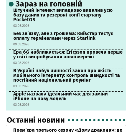
Зараз на головній
Штучний інтелект випадково видалив усю
базу даних та резервні копії стартапу
PocketOS
03.05.2026
Без зв’язку, але з грошима: Київстар тестує
оплату терміналами через Starlink
09.03.2026
Ера 6G наближається: Ericsson провела перше
у світі випробування нової мережі
03.03.2026
В Україні набув чинності закон про якість
мобільного інтернету: контроль швидкості та
постійний національний роумінг
03.03.2026
Apple назвала ідеальний час для заміни
iPhone на нову модель
03.03.2026
Останні новини
Прем’єра третього сезону «Дому дракона»: де