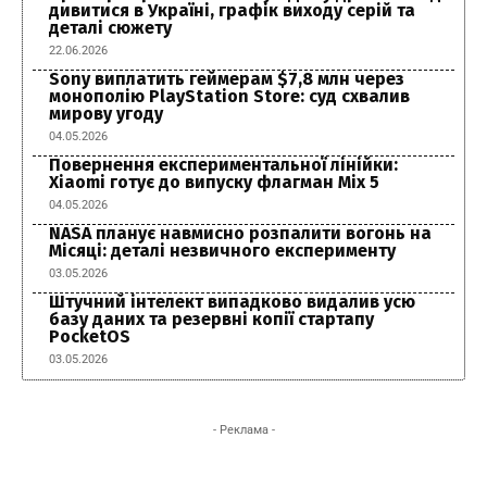
дивитися в Україні, графік виходу серій та
деталі сюжету
22.06.2026
Sony виплатить геймерам $7,8 млн через
монополію PlayStation Store: суд схвалив
мирову угоду
04.05.2026
Повернення експериментальної лінійки:
Xiaomi готує до випуску флагман Mix 5
04.05.2026
NASA планує навмисно розпалити вогонь на
Місяці: деталі незвичного експерименту
03.05.2026
Штучний інтелект випадково видалив усю
базу даних та резервні копії стартапу
PocketOS
03.05.2026
- Реклама -