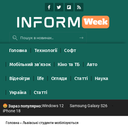
Головна
Технології
Софт
Мобільний зв’язок
Кіно та ТБ
Авто
Відеоігри
life
Огляди
Статті
Наука
Україна
Статті
Windows 12
Samsung Galaxy S26
Зараз популярно:
iPhone 18
Головна
»
Львівські студенти мобілізуються