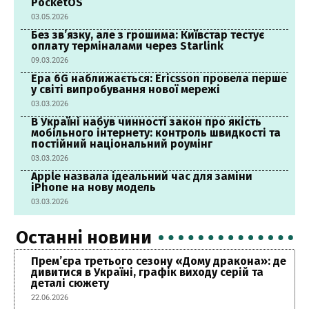
PocketOS
03.05.2026
Без зв’язку, але з грошима: Київстар тестує
оплату терміналами через Starlink
09.03.2026
Ера 6G наближається: Ericsson провела перше
у світі випробування нової мережі
03.03.2026
В Україні набув чинності закон про якість
мобільного інтернету: контроль швидкості та
постійний національний роумінг
03.03.2026
Apple назвала ідеальний час для заміни
iPhone на нову модель
03.03.2026
Останні новини
Прем’єра третього сезону «Дому дракона»: де
дивитися в Україні, графік виходу серій та
деталі сюжету
22.06.2026