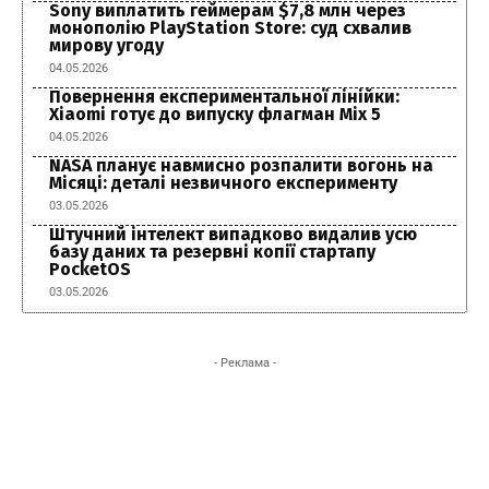
Sony виплатить геймерам $7,8 млн через
монополію PlayStation Store: суд схвалив
мирову угоду
04.05.2026
Повернення експериментальної лінійки:
Xiaomi готує до випуску флагман Mix 5
04.05.2026
NASA планує навмисно розпалити вогонь на
Місяці: деталі незвичного експерименту
03.05.2026
Штучний інтелект випадково видалив усю
базу даних та резервні копії стартапу
PocketOS
03.05.2026
- Реклама -