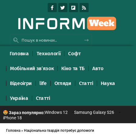
Головна
Технології
Софт
Мобільний зв’язок
Кіно та ТБ
Авто
Відеоігри
life
Огляди
Статті
Наука
Україна
Статті
Windows 12
Samsung Galaxy S26
Зараз популярно:
iPhone 18
Головна
»
Національна гвардія потребує допомоги