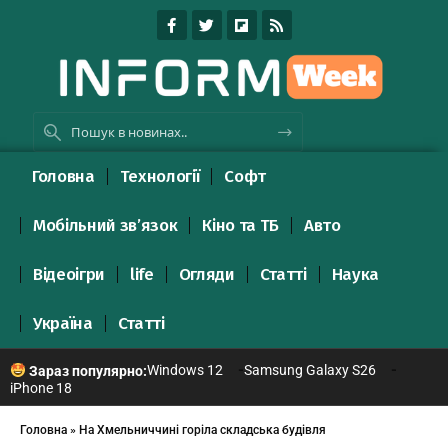
Головна
Технології
Софт
Мобільний зв’язок
Кіно та ТБ
Авто
Відеоігри
life
Огляди
Статті
Наука
Україна
Статті
Windows 12
Samsung Galaxy S26
Зараз популярно:
iPhone 18
Головна
»
На Хмельниччині горіла складська будівля