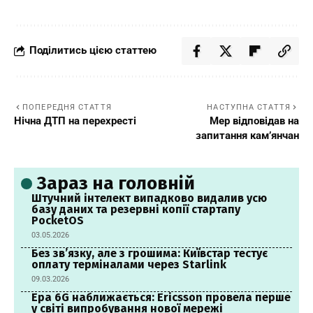
Поділитись цією статтею
ПОПЕРЕДНЯ СТАТТЯ
НАСТУПНА СТАТТЯ
Нічна ДТП на перехресті
Мер відповідав на
запитання кам’янчан
Зараз на головній
Штучний інтелект випадково видалив усю
базу даних та резервні копії стартапу
PocketOS
03.05.2026
Без зв’язку, але з грошима: Київстар тестує
оплату терміналами через Starlink
09.03.2026
Ера 6G наближається: Ericsson провела перше
у світі випробування нової мережі