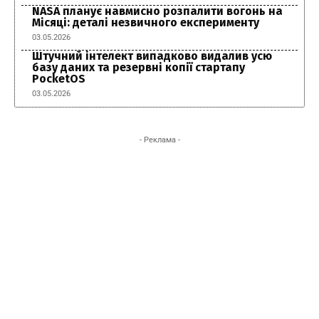
NASA планує навмисно розпалити вогонь на
Місяці: деталі незвичного експерименту
03.05.2026
Штучний інтелект випадково видалив усю
базу даних та резервні копії стартапу
PocketOS
03.05.2026
- Реклама -