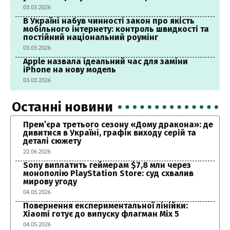
03.03.2026
В Україні набув чинності закон про якість
мобільного інтернету: контроль швидкості та
постійний національний роумінг
03.03.2026
Apple назвала ідеальний час для заміни
iPhone на нову модель
03.03.2026
Останні новини
Прем’єра третього сезону «Дому дракона»: де
дивитися в Україні, графік виходу серій та
деталі сюжету
22.06.2026
Sony виплатить геймерам $7,8 млн через
монополію PlayStation Store: суд схвалив
мирову угоду
04.05.2026
Повернення експериментальної лінійки:
Xiaomi готує до випуску флагман Mix 5
04.05.2026