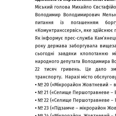
Міський голова Михайло Євстафійо
Володимир Володимирович Мельн
питання із погашенням бо
«Комунтранссервіс», яке здійснює 
Як інформує прес-служба Кам’янець
року держава заборгувала вищеза
сьогодні завдяки клопотанню м
народного депутата Володимира В
22 тисяч гривень. Це дало зм
транспорту. Наразі місто обслугов
▪
№ 20 («Мікрорайон Жовтневий – ву
▪
№ 21 («Селище Першотравневе – ВА
▪
№ 22 («Селище Першотравневе – П
▪
№ 23 («Підзамче – мікрорайон Жов
▪
№ 24 («Мікрорайон Жовтневий – П