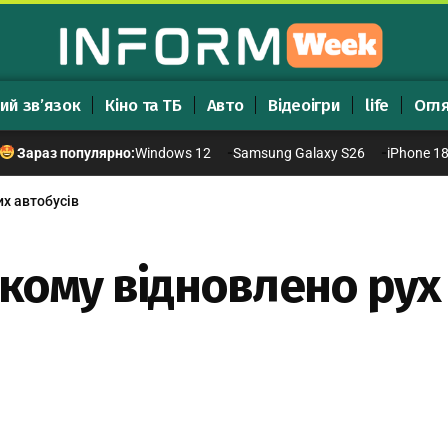
ий зв’язок
Кіно та ТБ
Авто
Відеоігри
life
Огл
Windows 12
Samsung Galaxy S26
iPhone 1
Зараз популярно:
х автобусів
ькому відновлено ру