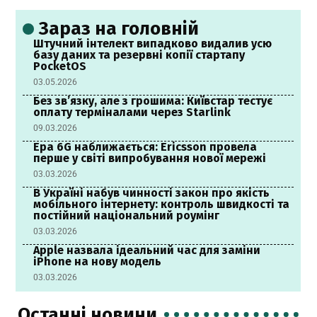
Зараз на головній
Штучний інтелект випадково видалив усю
базу даних та резервні копії стартапу
PocketOS
03.05.2026
Без зв’язку, але з грошима: Київстар тестує
оплату терміналами через Starlink
09.03.2026
Ера 6G наближається: Ericsson провела
перше у світі випробування нової мережі
03.03.2026
В Україні набув чинності закон про якість
мобільного інтернету: контроль швидкості та
постійний національний роумінг
03.03.2026
Apple назвала ідеальний час для заміни
iPhone на нову модель
03.03.2026
Останні новини