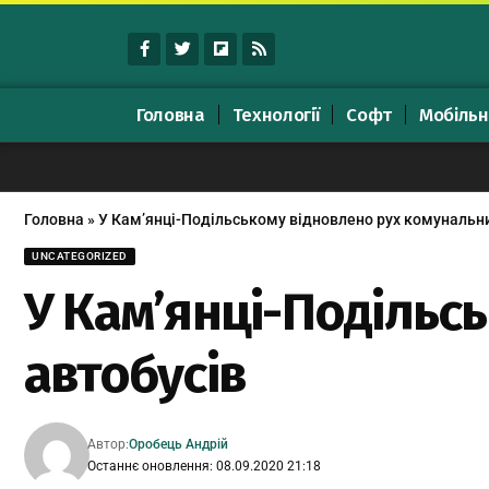
Головна
Технології
Софт
Мобільн
Головна
»
У Кам’янці-Подільському відновлено рух комунальни
UNCATEGORIZED
У Кам’янці-Подільс
автобусів
Автор:
Оробець Андрій
Останнє оновлення: 08.09.2020 21:18