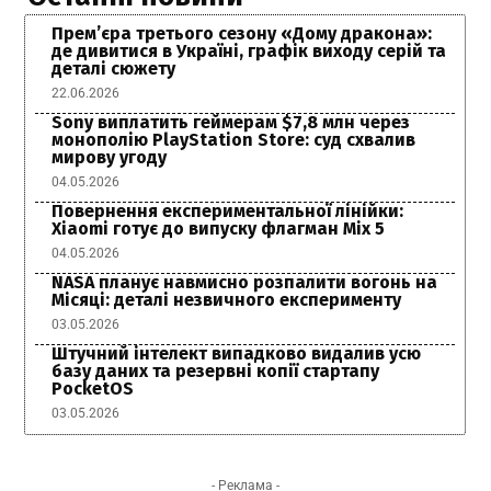
Прем’єра третього сезону «Дому дракона»:
де дивитися в Україні, графік виходу серій та
деталі сюжету
22.06.2026
Sony виплатить геймерам $7,8 млн через
монополію PlayStation Store: суд схвалив
мирову угоду
04.05.2026
Повернення експериментальної лінійки:
Xiaomi готує до випуску флагман Mix 5
04.05.2026
NASA планує навмисно розпалити вогонь на
Місяці: деталі незвичного експерименту
03.05.2026
Штучний інтелект випадково видалив усю
базу даних та резервні копії стартапу
PocketOS
03.05.2026
- Реклама -