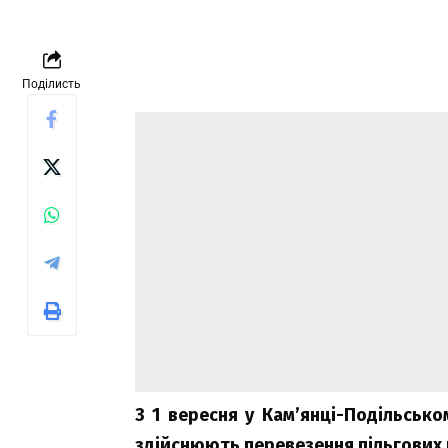
Поділисть
З 1 вересня у Кам’янці-Подільсько
здійснюють перевезення пільгових 