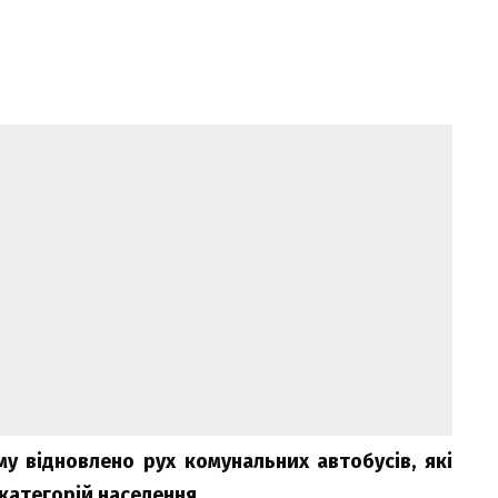
му відновлено рух комунальних автобусів, які
категорій населення.