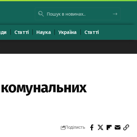
яди
Статті
Наука
Україна
Статті
8
х комунальних
Поділисть