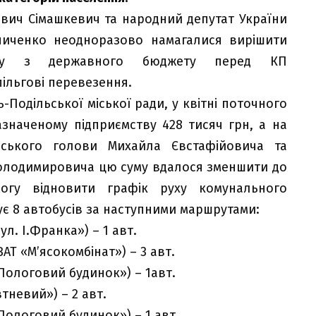
вич Сімашкевич та народний депутат України
иченко неодноразово намагалися вирішити
ргу з державного бюджету перед КП
пільгові перевезення.
-Подільської міської ради, у квітні поточного
значеному підприємству 428 тисяч грн, а на
іського голови Михайла Євстафійовича та
олодимировича цю суму вдалося зменшити до
огу відновити графік руху комунального
ує 8 автобусів за наступними маршрутами:
л. І.Франка») – 1 авт.
Т «М’ясокомбінат») – 3 авт.
ологовий будинок») – 1авт.
тневий») – 2 авт.
ологовий будинок») – 1 авт.